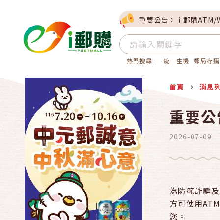
重要公告：ｉ郵購ATM/
熱門搜尋 :
統一生機
郵局存摺
首頁
消息
重要公
2026-07-09
為防範詐騙及
方可使用AT
您。