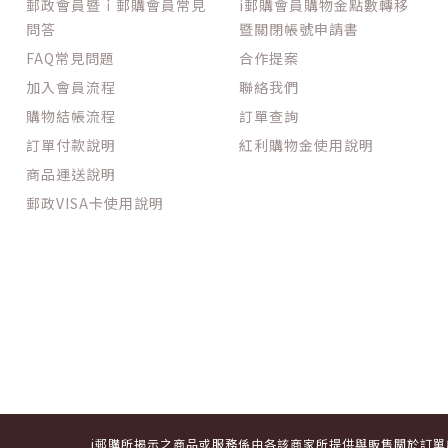
郵政會員暨ｉ郵購會員常見
i郵購會員購物金點數轉移
問答
暨關閉帳號申請書
FAQ常見問題
合作提案
加入會員流程
聯絡我們
購物結帳流程
訂單查詢
訂單付款說明
紅利購物金使用說明
商品運送說明
郵政VISA卡使用說明
i郵購所揭示之商品或服務係由各該商家所提供與販售關於訂