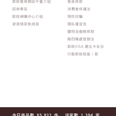
郵政電商開店平臺介紹
會員條款
招商專區
消費者保護法
郵政網購中心介紹
預防詐騙
波波鴿家族成員
隱私權宣告
購物及服務條款
廢四機處理辦法
郵政VISA 週五卡友日
行動郵局就是ｉ簽
今日商品數
85,922
件
店家數
1,394
家