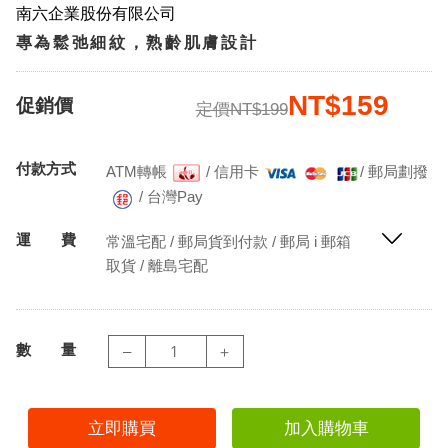
南六企業股份有限公司
專為鬆弛細紋，熟齡肌膚設計
NT$159
促銷價
定價NT$199
付款方式
ATM轉帳
/
信用卡
/
郵局劃撥
/
台灣Pay
運 費
常溫宅配 / 郵局貨到付款 / 郵局 i 郵箱
取貨 / 離島宅配
數 量
–
＋