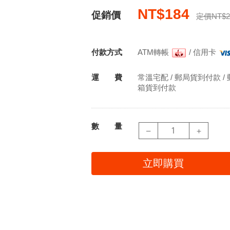
NT$184
促銷價
定價NT$2
付款方式
ATM轉帳
/
信用卡
運 費
常溫宅配 / 郵局貨到付款 / 郵
箱貨到付款
數 量
–
＋