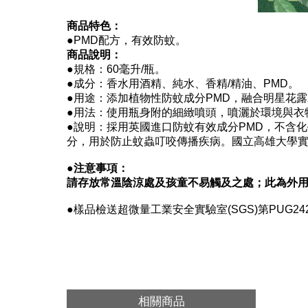
商品特色：
●
PMD配方，有效防蚊。
商品說明：
●
規格：60毫升/瓶。
●
成分：香水用酒精、純水、香精/精油、PMD。
●
用途：添加植物性防蚊成分PMD，融合明星花
●
用法：使用瓶身附的細緻噴頭，噴灑於環境與衣物
●
說明：採用英國進口防蚊有效成分PMD，不含化
分，用於防止蚊蟲叮咬傳播疾病。國立高雄大學實
●
注意事項：
請存放常溫陰涼處及孩童不易觸及之處；此為外
●
樣品檢送超微量工業安全實驗室(SGS)第PUG2
相關商品