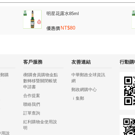
明星花露水85ml
NT$80
優惠價
客戶服務
友善連結
行動購
ｉ郵購
i郵購會員購物金點
中華郵政全球資訊
答
數轉移暨關閉帳號
網
申請書
題
郵政網購中心
合作提案
程
ｉ集郵
聯絡我們
程
訂單查詢
明
紅利購物金使用說
明
明
使用說