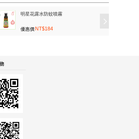
明星花露水防蚊噴霧
明
NT$184
優惠價
優
物