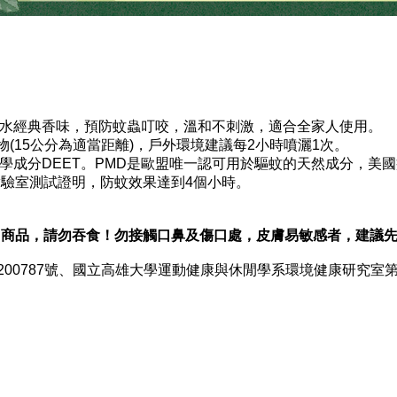
露水經典香味，預防蚊蟲叮咬，溫和不刺激，適合全家人使用。
(15公分為適當距離)，戶外環境建議每2小時噴灑1次。
學成分DEET。PMD是歐盟唯一認可用於驅蚊的天然成分，美
驗室測試證明，防蚊效果達到4個小時。
用商品，請勿吞食！勿接觸口鼻及傷口處，皮膚易敏感者，建議
4200787號、國立高雄大學運動健康與休閒學系環境健康研究室第1