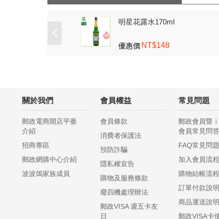
(噴式)
明星花露水170ml
NT$148
優惠價
關於我們
會員權益
常見問題
郵政電商開店平臺
會員條款
郵政會員暨
介紹
會員常見問
消費者保護法
招商專區
FAQ常見問
預防詐騙
郵政網購中心介紹
加入會員流
隱私權宣告
波波鴿家族成員
購物結帳流
購物及服務條款
訂單付款說
廢四機處理辦法
商品運送說
郵政VISA 週五卡友
日
郵政VISA卡