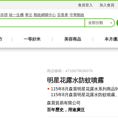
會員登入
加入會員
局存摺
統一生機
華元
郵政網購中心
百香果
中華郵政
全部分類
方
一等好米
美容商品
本月優
商品條碼：
4710679630076
明星花露水防蚊噴霧
115年8月森晨明星花露水系列商品9
115年8月森晨明星花露水防蚊噴霧、明
森晨貿易有限公司
百年歷史，用途廣泛