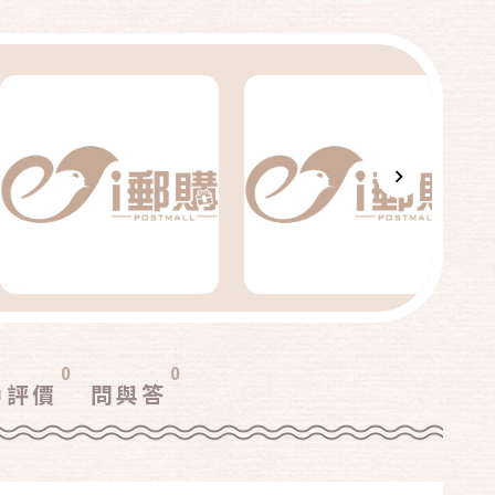
0
0
戶評價
問與答