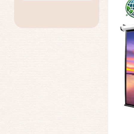
★EPSON投影機
★ACER投影機
★acer X1328WH投影機組
★acer X1526HK投影機組
★acer X1528Ki投影機組
★ViewSonic LS740HD雷射投影
機組
★Panasonic PT-VX610T投影機
組
★布幕限時特惠價
★店長推薦每日特價好物
2025年投影機推薦
2025年超低價投影機