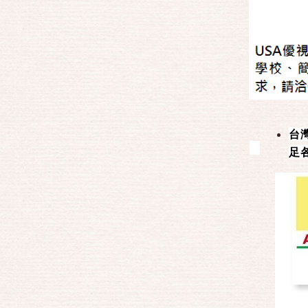
2025年布幕限量特價
影音HDMI轉接器
光纖HDMI訊號線
投影機
簡報筆
簡報器
台
足
超遠遙控距離簡報筆
液晶螢幕專用簡報筆
滑鼠功能簡報器
綠光雷射筆
紅光雷射筆
時間震動簡報器
藍紫光雷射筆