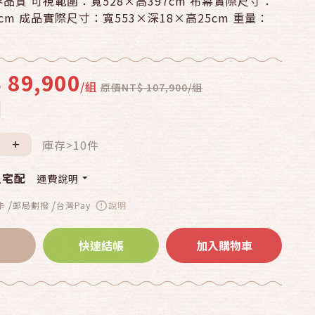
品質 可視範圍：寬528×高397cm 布幕實際尺寸：
7cm 成品實際尺寸：寬553×深18×高25cm 重量：
 89,900
/組
原價NT$ 107,900/組
+
庫存>10件
溫宅配
運費說明
/
/
卡
郵局劃撥
台灣Pay
說明
快速結帳
加入購物車