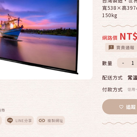
台灣製造‧世界
寬538×高39
150kg
NT$
網路價
賣貴通報
-
數量
配送方式
常
付款方式
信用
追蹤
南市
享
LINE分享
複製網址