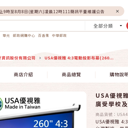
晚上9時至8月8日(星期六)凌晨12時111簡訊平臺維護公告
全部分類
華元
郵政網購中心
百香果
中華郵政
譽資訊股份有限公司
USA優視雅 4:3電動投影布幕(260...
商店介紹
商品總覽
購物說
USA優視雅
廣受學校
商品貨號：
USA4
USA優視雅 4: