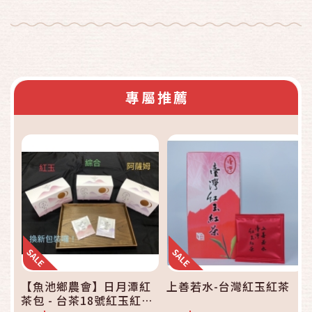
專屬推薦
【魚池鄉農會】日月潭紅
上善若水-台灣紅玉紅茶
茶包 - 台茶18號紅玉紅茶