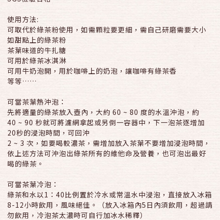
使用方法:
可取代於綠茶粉使用，如需顆粒要更細，需自己研磨需要大小
如甜點上的綠茶粉
茶葉味道的牛扎糖
可用於綠茶冰淇淋
可用牛奶泡開，用於咖啡上的奶泡，讓咖啡有綠茶香
等等……
可當茶葉熱沖泡：
先將適量的綠茶放入壺內，大約 60 ~ 80 度的水溫沖泡，約
40 ~ 90 秒就可將濾網拿起或另倒一容器中，下一泡茶逐增加
20秒的浸泡時間，可回沖
2 ~ 3 次，如要喝較濃茶，需增加放入茶葉不要增加浸泡時間，
依上述方法可沖泡出綠茶所有的維他命及營養，也可泡出最好
喝的綠茶。
可當茶葉冷泡：
綠茶和水以1：40比例置於冷水或常溫水中浸泡，直接放入冰箱
8-12小時飲用，風味絕佳。（放入冰箱內5日內須飲用，超過請
勿飲用，冷泡茶太濃時可自行加冰水稀釋）