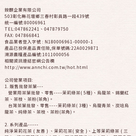
銨麒企業有限公司
503彰化縣花壇鄉三春村彰員路一段439號
統一編號:80006961
TEL:047862241、047879750
FAX: 047866841
食品業者登入字號 : N180006961-00000-1
產品已投保產品責任險,保單號碼:22A0029871
溯源農糧產品編號:1011000056
相關資訊連結官網公告欄
http://www.annchi.com.tw/hot.html
公司營業項目:
1. 販售批發茶葉---
營業用茶葉批發、零售----茉莉綠茶( 5種)、烏龍茶、錫蘭紅
茶、茶枝、茶粉(茶角)。
台灣茶葉批發、零售----茉莉綠茶( 3種)、烏龍青茶、炭培烏
龍茶、純綠茶、茶枝、茶粉(茶角)。
2. 系列產品-----
純淨茉莉花茶 ( 友善 ) 、茉莉花茶( 安全 )、上等茉莉綠茶 ( 三