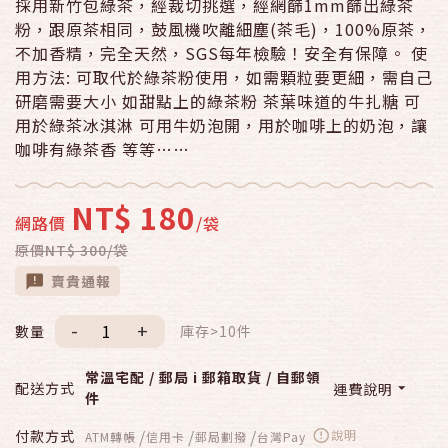
採用新竹包綠茶，經裁切挑選，經網篩1mm篩出綠茶
粉，跟原茶相同，鼓風機吹離細塵(茶毛)，100%原茶，
不加香精，完全天然，SGS每年檢驗！安全有保障。 使
用方法: 可取代於綠茶粉使用，如需顆粒要更細，需自己
研磨需要大小 如甜點上的綠茶粉 茶葉味道的牛扎糖 可
用於綠茶冰淇淋 可用牛奶泡開，用於咖啡上的奶泡，讓
咖啡有綠茶香 等等……
NT$ 180
網路價
/袋
原價NT$ 300/袋
賣貴通報
-
+
數量
庫存>10件
常溫宅配 / 郵局 i 郵箱取貨 / 自郵領
配送方式
運費說明
件
/
/
/
付款方式
說明
ATM轉帳
信用卡
郵局劃撥
台灣Pay