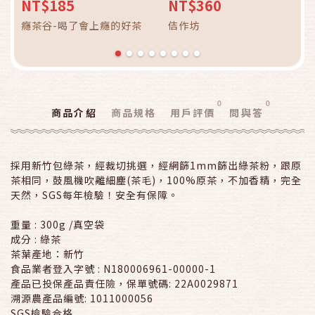
包／阿薩姆紅茶包
NT$185
NT$360
癮茶谷-喝了會上癮的好茶
佶作坊
0
0
商品介紹
商品規格
用戶評價
問與答
採用新竹包綠茶，經裁切挑選，經網篩1mm篩出綠茶粉，跟原
茶相同，鼓風機吹離細塵(茶毛)，100%原茶，不加香精，完全
天然，SGS每年檢驗！安全有保障。
重量 : 300g /真空袋
成分 : 綠茶
茶葉產地：新竹
食品業者登入字號 : N180006961-00000-1
產品已投保產品責任險，保單號碼: 22A0029871
溯源農產品編號: 1011000056
SGS檢驗合格