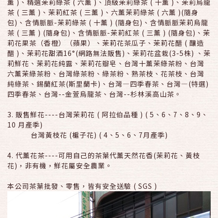
薰 )、精選茉莉綠茶 ( 六薰 )、頂級茉莉綠茶 ( 十薰 )、茉莉烏龍
茶 ( 三薰 )、茉莉紅茶 ( 三薰 )、六薰茉莉綠茶 ( 六薰 )(隨身
包)、含情脈脈-茉莉綠茶 ( 十薰 ) (隨身包)、含情脈脈茉莉烏龍
茶 ( 三薰 ) (隨身包)、含情脈脈-茉莉紅茶 ( 三薰 ) (隨身包)、茉
莉花果茶（香橙）（蘋果）、茉莉花茶瓜子、茉莉花醋 ( 釀造
醋 )、茉莉花甜酒16°(網路無法販售)、茉莉花盆栽(3-5株) 、茉
莉鮮花、茉莉花純露、茉莉花瓣皂、台灣十薰茉綠茶粉、台灣
六薰茉綠茶粉、台灣綠茶粉、綠茶粉、熟茶枝、花茶枝、台灣
純綠茶、錫蘭紅茶(斯里蘭卡)、台灣—四季春茶、台灣—(特選)
四季春茶、台灣--金萱烏龍茶、台灣--杉林溪高山茶。
3. 販售鮮花----台灣茉莉花 ( 阿拉伯品種 ) ( 5、6、7、8、9、
10 月產季)
台灣黃枝花 (槴子花) ( 4、5、6、7月產季)
4. 代薰花茶----可用自己的茶葉代薰天然花香(茉莉花、黃枝
花)，非有機，鮮花屬安全農業。
本公司茶葉批發、零售，皆有安全送驗 ( SGS )