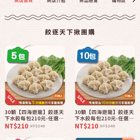
商店首頁
商店介紹
商品總覽
購物說明
餃逐天下揪團購
30顆【四海遊龍】餃逐天
30顆【四海遊龍】餃逐天
下水餃每包210元-任選5
下水餃每包210元-任選10
包結帳下殺優惠
包結帳下殺優惠
NT$210
NT$210
NT$240
NT$240