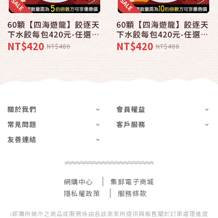
60顆【四海遊龍】餃逐天
60顆【四海遊龍】餃逐天
下水餃每包420元-任選5
下水餃每包420元-任選10
包結帳下殺優惠
包結帳下殺優惠
NT$420
NT$420
NT$480
NT$480
關於我們
會員權益
常見問題
客戶服務
友善連結
網購中心
集郵電子商城
隱私權政策
服務條款
i郵購所揭示之商品或服務係由各該商家所提供與販售關於訂單處理進度