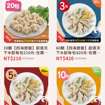
30顆【四海遊龍】餃逐天
60顆【四海遊龍】餃逐天
下水餃每包210元-任選20
下水餃每包420元-任選3
包結帳下殺優惠
包結帳下殺優惠
NT$210
NT$420
NT$240
NT$480