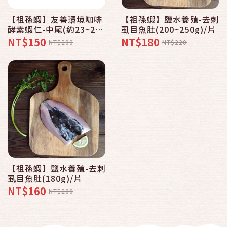
【祖孫蝦】友善環境咖啡
【祖孫蝦】鹽水養殖-去刺
酵素蝦仁-中尾(約23~26
虱目魚肚(200~250g)/片
尾/150克)
NT$150
NT$180
NT$200
NT$220
【祖孫蝦】鹽水養殖-去刺
虱目魚肚(180g)/片
NT$160
NT$200