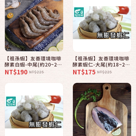
【祖孫蝦】友善環境咖啡
【祖孫蝦】友善環境咖啡
酵素白蝦-中尾(約20~22
酵素蝦仁-大尾(約18~22
尾/半斤)
尾/150克)
NT$190
NT$175
NT$225
NT$225