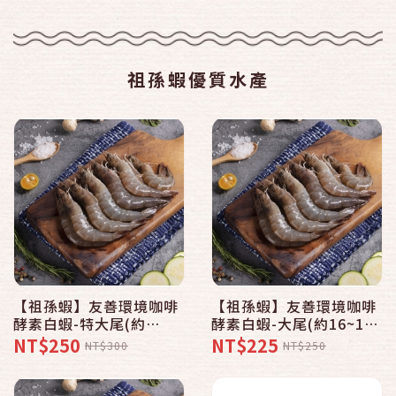
祖孫蝦優質水產
【祖孫蝦】友善環境咖啡
【祖孫蝦】友善環境咖啡
酵素白蝦-特大尾(約
酵素白蝦-大尾(約16~18
12~14尾/半斤)
尾/半斤)
NT$250
NT$225
NT$300
NT$250