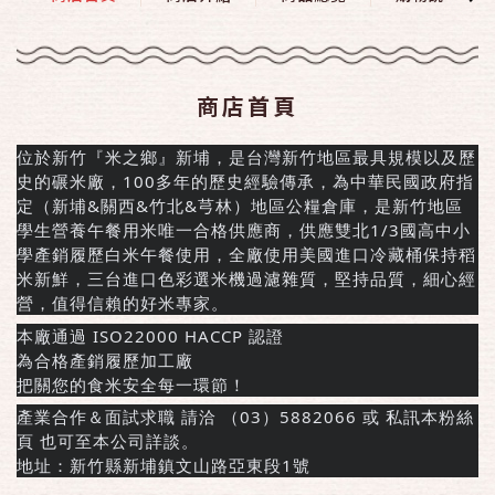
商店首頁
位於新竹『米之鄉』新埔，是台灣新竹地區最具規模以及歷
史的碾米廠，100多年的歷史經驗傳承，為中華民國政府指
定（新埔&關西&竹北&芎林）地區公糧倉庫，是新竹地區
學生營養午餐用米唯一合格供應商，供應雙北1/3國高中小
學產銷履歷白米午餐使用，全廠使用美國進口冷藏桶保持稻
米新鮮，三台進口色彩選米機過濾雜質，堅持品質，細心經
營，值得信賴的好米專家。
本廠通過 ISO22000 HACCP 認證
為合格產銷履歷加工廠
把關您的食米安全每一環節！
產業合作＆面試求職 請洽 （03）5882066 或 私訊本粉絲
頁 也可至本公司詳談。
地址：新竹縣新埔鎮文山路亞東段1號