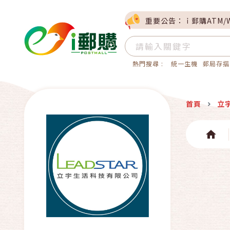
重要公告：ｉ郵購ATM/
熱門搜尋 :
統一生機
郵局存摺
首頁
立