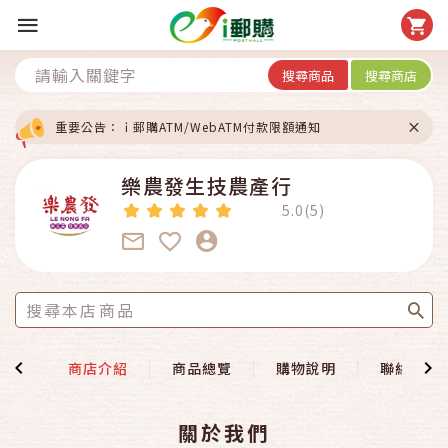
搜尋商品
搜尋商店
重要公告：ｉ郵購ATM/WebATM付款限額通知
樂農發生技農產行
5.0(5)
首頁
商店介紹
商品總覽
購物說明
聯絡我們
關於我們