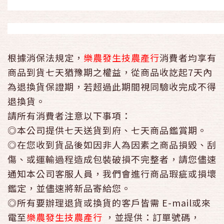
根據消保法規定，
樂農發生技農產行
消費者均享有
商品到貨七天猶豫期之權益
，從商品收訖起7天內
為退換貨保證期，若超過此期間視同驗收完成不得
退換貨。
請所有消費者注意以下事項：
◎
本公司提供七天送貨到府、七天商品鑑賞期
。
◎在您收到貨品後如因非人為因素之商品損毀、刮
傷、或運輸過程造成包裝破損不完整者，請您儘速
通知本公司客服人員，我們會進行商品瑕疵或損壞
鑑定，並儘速將新品寄給您。
◎所有要辦理退貨或換貨的客戶皆需 E-mail或來
電至
樂農發生技農產行
，並提供：訂單號碼，