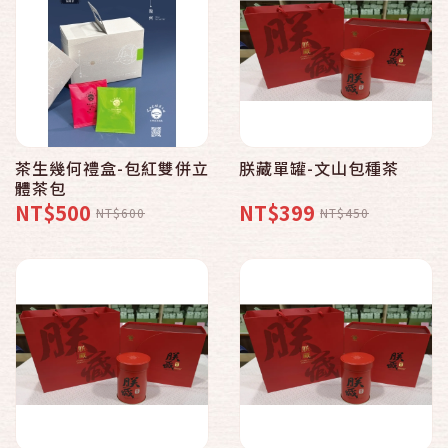
茶生幾何禮盒-包紅雙併立
朕藏單罐-文山包種茶
體茶包
NT$500
NT$399
NT$600
NT$450