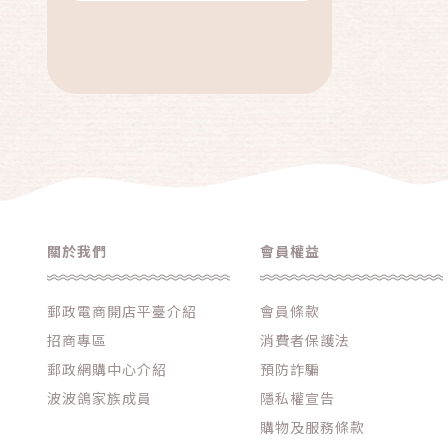
★EPSON投影機
★ACER投影機
★acer X1328WH投影機組
★acer X1526HK投影機組
★acer X1528Ki投影機組
★ViewSonic LS740HD雷射投影
機組
關於我們
會員權益
★Panasonic PT-VX610T投影機
組
郵政電商開店平臺介紹
會員條款
★布幕限時特惠價
招商專區
消費者保護法
★店長推薦每日特價好物
郵政網購中心介紹
預防詐騙
2025年投影機推薦
波波鴿家族成員
隱私權宣告
2025年超低價投影機
購物及服務條款