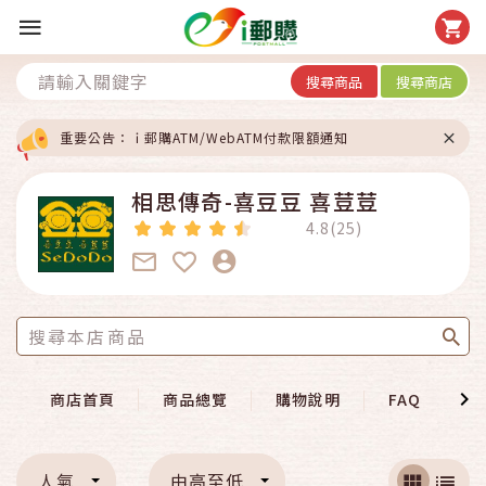
搜尋商品
搜尋商店
重要公告：ｉ郵購ATM/WebATM付款限額通知
相思傳奇-喜豆豆 喜荳荳
4.8(25)
商店首頁
商品總覽
購物說明
FAQ
聯
人氣
由高至低