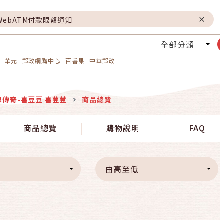
WebATM付款限額通知
全部分類
華元
郵政網購中心
百香果
中華郵政
思傳奇-喜豆豆 喜荳荳
商品總覽
商品總覽
購物說明
FAQ
由高至低