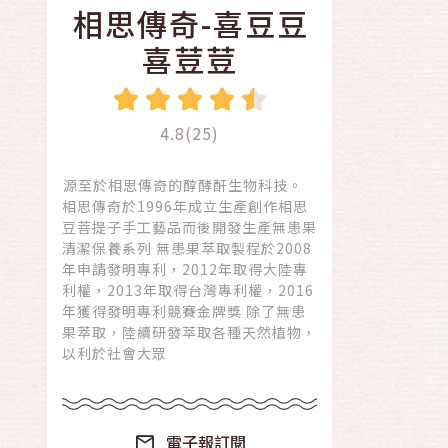
相思傳奇-喜豆豆
喜荳荳
4.8(25)
源至於相思傳奇的醇酵酐生物科技。
相思傳奇於1996年成立生產創作相思
豆菩提子手工藝品而後開發生產無患果
清潔保養系列 無患果萃取製程於2008
年申請發明專利，2012年取得大陸專
利權，2013年取得台灣專利權，2016
年獲得發明專利競賽金牌獎 除了無患
果萃取，陸續研發萃取各種天然植物，
以利於社會大眾
電子報訂閱