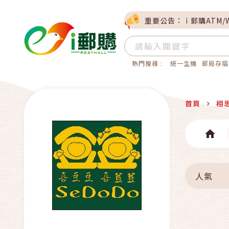
重要公告：ｉ郵購ATM/
熱門搜尋 :
統一生機
郵局存摺
首頁
相
人氣