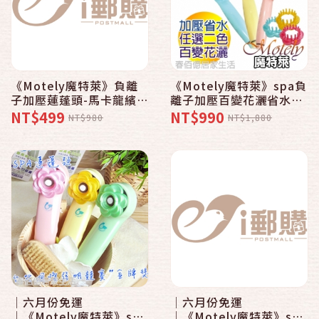
《Motely魔特萊》負離
《Motely魔特萊》spa負
子加壓蓮蓬頭-馬卡龍繽紛
離子加壓百變花灑省水蓮
色系〈8SM粉黃x1 香精
蓬頭-馬卡龍8SMx2〈贈
NT$499
NT$990
NT$980
NT$1,880
x3 頭皮梳x1〉舒壓按摩
按摩梳x2、水槍4件包
x1、洗車刷x1〉
│六月份免運
│六月份免運
│《Motely魔特萊》spa
│《Motely魔特萊》spa