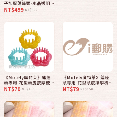
子加壓蓮蓬頭-水晶透明系
〈8ST水晶綠x1 香精x3
NT$499
NT$800
花形環x1〉
《Motely魔特萊》蓮蓬
《Motely魔特萊》蓮蓬
頭專用-花型頭皮按摩梳粉
頭專用-花型頭皮按摩梳粉
黃〈1入〉
藍〈1入〉
NT$79
NT$79
NT$150
NT$150