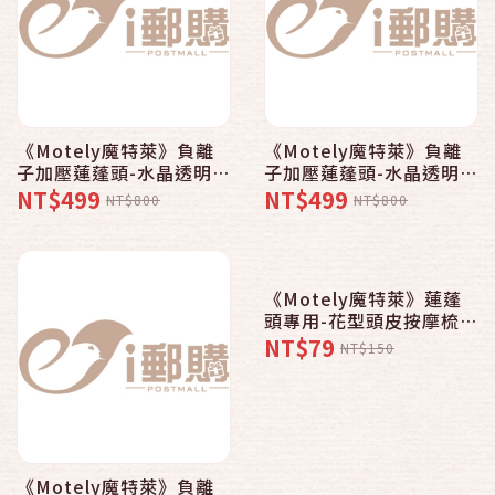
《Motely魔特萊》負離
《Motely魔特萊》負離
子加壓蓮蓬頭-水晶透明系
子加壓蓮蓬頭-水晶透明系
〈8ST水晶藍x1 香精x3
〈8ST水晶黃x1 香精x3
NT$499
NT$499
NT$800
NT$800
花形環x1〉
花形環x1〉
《Motely魔特萊》蓮蓬
頭專用-花型頭皮按摩梳粉
紅〈1入〉
NT$79
NT$150
《Motely魔特萊》負離