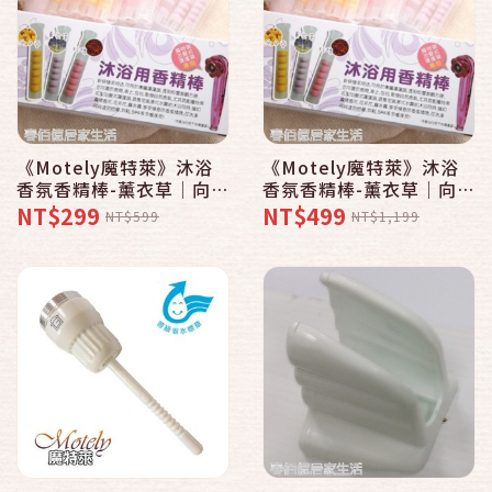
《Motely魔特萊》沐浴
《Motely魔特萊》沐浴
香氛香精棒-薰衣草│向日
香氛香精棒-薰衣草│向日
葵│玫瑰-（香精8支）
葵│玫瑰-（香精16支）
NT$299
NT$499
NT$599
NT$1,199