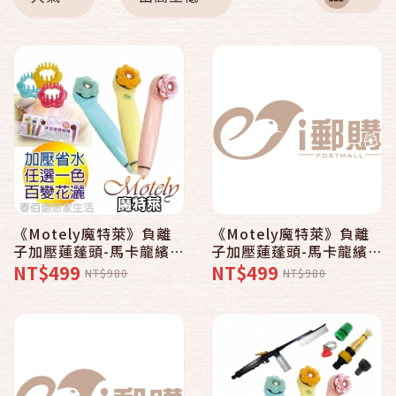
《Motely魔特萊》負離
《Motely魔特萊》負離
子加壓蓮蓬頭-馬卡龍繽紛
子加壓蓮蓬頭-馬卡龍繽紛
色系〈8SMx粉紅1 香精
色系〈8SM粉藍x1 香精
NT$499
NT$499
NT$980
NT$980
x3 頭皮梳x1〉舒壓按摩
x3 頭皮梳x1〉舒壓按摩