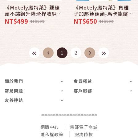
《Motely魔特萊》蓮蓬
《Motely魔特萊》負離
頭不鏽鋼升降滑桿收納掛
子加壓蓮蓬頭-馬卡龍繽紛
架（白） ∥滑桿∥淋浴用
色系+贈外銷德國款加壓
NT$499
NT$650
NT$999
NT$990
∥花灑掛座架∥皂盤∥沖
水槍3件式配件包
澡高低角度調整
(8SMX1+水槍3件式
X1+頭皮按摩梳X1)
1
2
關於我們
會員權益
常見問題
客戶服務
友善連結
網購中心
集郵電子商城
隱私權政策
服務條款