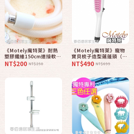
《Motely魔特萊》耐熱
《Motely魔特萊》寵物
塑膠纖維150cm連接軟管
寶貝梳子造型蓮蓬頭（1
〈1入〉
入） ∥花灑按摩梳∥清理
NT$200
NT$490
NT$250
NT$699
毛髮∥梳髮洗髮