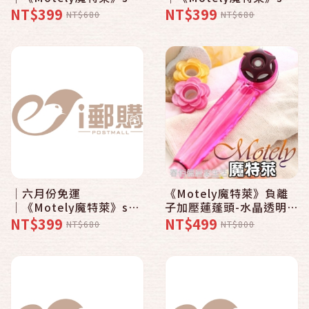
負離子加壓百變花灑省水
負離子加壓百變花灑省水
NT$399
NT$399
NT$680
NT$680
蓮蓬頭-馬卡龍繽紛色系
蓮蓬頭-馬卡龍繽紛色系
〈8SM粉紅x1〉│四色任
〈8SM粉黃x1〉│四色任
選│
選│
│六月份免運
《Motely魔特萊》負離
│《Motely魔特萊》spa
子加壓蓮蓬頭-水晶透明系
負離子加壓百變花灑省水
〈8ST水晶紅x1 香精x3
NT$399
NT$499
NT$680
NT$800
蓮蓬頭-馬卡龍繽紛色系
花形環x1〉
〈8SM粉綠x1〉