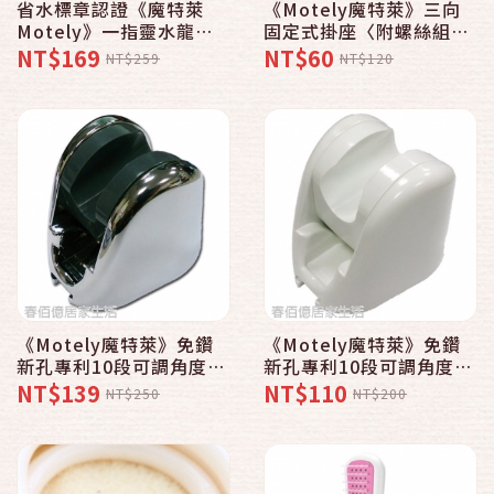
省水標章認證《魔特萊
《Motely魔特萊》三向
Motely》一指靈水龍頭
固定式掛座〈附螺絲組
觸控式節水省水閥〈1
件〉│掛架│掛勾│
NT$169
NT$60
NT$259
NT$120
入〉省水73% 節水器 省
水器 省水濾嘴 觸控省水
閥
《Motely魔特萊》免鑽
《Motely魔特萊》免鑽
新孔專利10段可調角度掛
新孔專利10段可調角度掛
座〈銀〉│掛勾│掛架│
座〈白〉│掛勾│掛架│
NT$139
NT$110
NT$250
NT$200
台灣製造
台灣製造