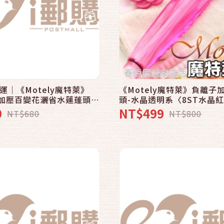
快速結帳
快速結帳
加入購物車
加入購物車
運│《Motely魔特萊》
《Motely魔特萊》負離子
子加壓百變花灑省水蓮蓬頭-
頭-水晶透明系〈8ST水晶紅
色系〈8SM粉綠x1〉
x3 花形環x1〉
9
NT$499
NT$680
NT$800