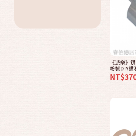
美容美體
戶外休閒
健身按摩
3C家電
服飾
《派樂》鑽
汽車百貨
粉製DIY鑽
免運專區
孔玻璃磁磚
NT$37
品牌總攬
中秋特價活動
母親節專區
父親節專區
中元普渡專區