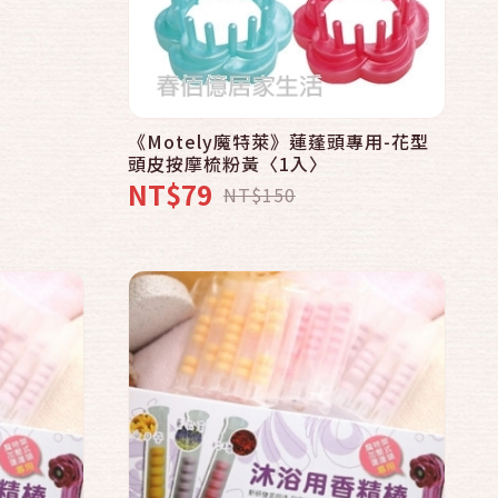
快速結帳
加入購物車
《Motely魔特萊》蓮蓬頭專用-花型
頭皮按摩梳粉黃〈1入〉
NT$79
NT$150