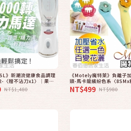
快速結帳
快速結帳
加入購物車
加入購物車
TSL》新潮流健康食品調理
《Motely魔特萊》負離子
122-〈贈不沾刀x1〉│果汁
頭-馬卡龍繽紛色系〈8SMx
│磨豆│冰沙│磨粉
精x3 頭皮梳x1〉舒壓按摩
9
NT$499
NT$1,480
NT$980