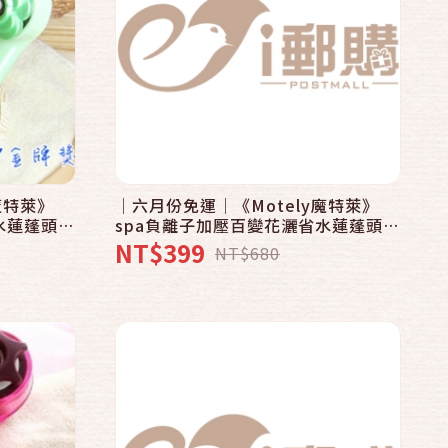
快速結帳
加入購物車
魔特萊》
│六月份免運│《Motely魔特萊》
水蓮蓬頭-
spa負離子加壓百變花灑省水蓮蓬頭-
x1〉│四
馬卡龍繽紛色系〈8SM粉黃x1〉│四
NT$399
NT$680
色任選│