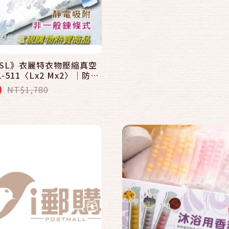
快速結帳
快速結帳
加入購物車
加入購物車
TSL》衣麗特衣物壓縮真空
-511〈Lx2 Mx2〉│防塵
螨│防褪色
0
NT$1,780