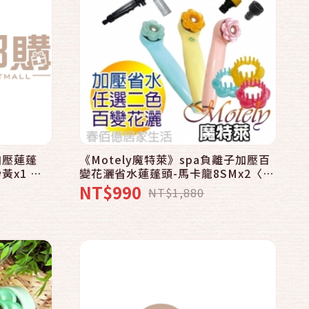
快速結帳
加入購物車
加壓蓮蓬
《Motely魔特萊》spa負離子加壓百
黃x1 香
變花灑省水蓮蓬頭-馬卡龍8SMx2〈贈
按摩梳x2、水槍4件包x1、洗車刷
NT$990
NT$1,880
x1〉