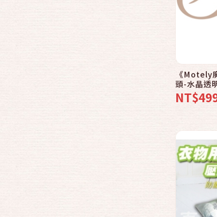
《Mote
頭-水晶透明
x3 花形環
NT$49