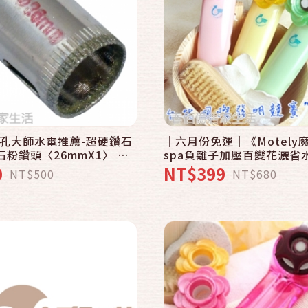
快速結帳
快速結帳
加入購物車
加入購物車
孔大師水電推薦-超硬鑽石
│六月份免運│《Motely
石粉鑽頭〈26mmX1〉 圓
spa負離子加壓百變花灑省
石英磚大理石
馬卡龍繽紛色系〈8SM粉紅
0
NT$399
NT$500
NT$680
色任選│