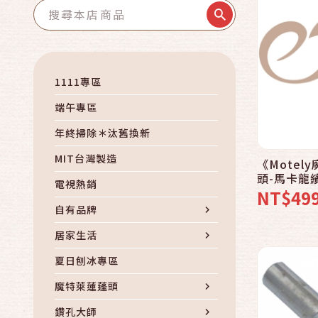
1111專區
端午專區
年終掃除＊汰舊換新
MIT台灣製造
《Mote
頭-馬卡龍繽
電視熱銷
精x3 頭皮
NT$49
自有品牌
居家生活
夏日刨冰專區
魔特萊蓮蓬頭
鑽孔大師