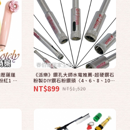
快速結帳
加入購物車
加壓蓮蓬
《派樂》鑽孔大師水電推薦-超硬鑽石
粉紅1 香
粉製DIY鑽石粉鑽頭〈4、6、8、10、
12、16、20mm家庭7支組〉 圓孔玻
NT$899
NT$1,520
璃磁磚石英磚大理石