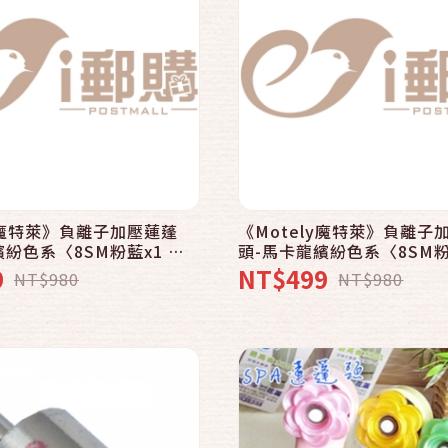
快速結帳
快速結帳
加入購物車
加入購物車
ly魔特萊》負離子加壓蓮蓬
《Motely魔特萊》負離子
紛色系〈8SM粉藍x1 香
頭-馬卡龍繽紛色系〈8SM粉
梳x1〉舒壓按摩
精x3 頭皮梳x1〉舒壓按摩
9
NT$499
NT$980
NT$980