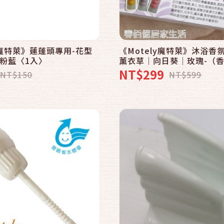
快速結帳
快速結帳
加入購物車
加入購物車
y魔特萊》蓮蓬頭專用-花型
《Motely魔特萊》沐浴香
粉藍〈1入〉
薰衣草│向日葵│玫瑰-（香
NT$299
NT$150
NT$599