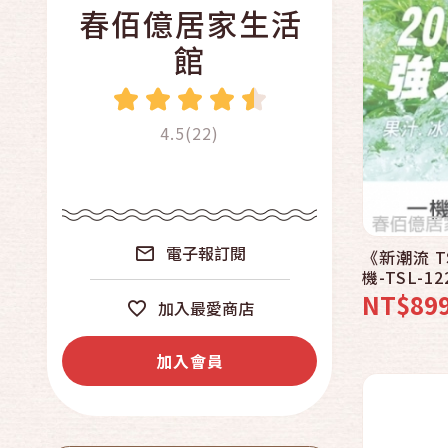
春佰億居家生活
館
4.5(22)
電子報訂閱
《新潮流 
機-TSL-
機│果菜機
NT$89
加入最愛商店
加入會員