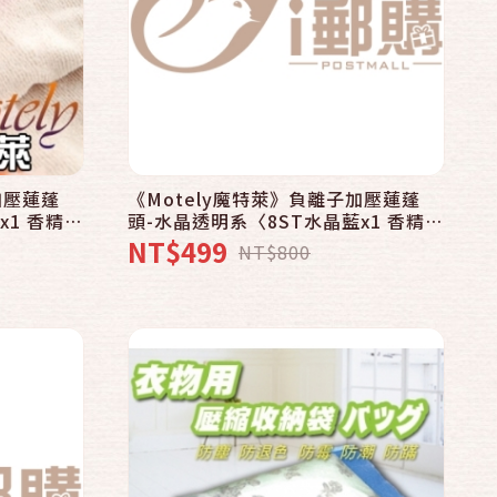
快速結帳
加入購物車
加壓蓮蓬
《Motely魔特萊》負離子加壓蓮蓬
x1 香精
頭-水晶透明系〈8ST水晶藍x1 香精
x3 花形環x1〉
NT$499
NT$800