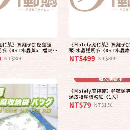
快速結帳
加入購物車
ly魔特萊》負離子加壓蓮蓬
《Motely魔特萊》負離子
系〈8ST水晶黃x1 香精
頭-水晶透明系〈8ST水晶綠
x1〉
x3 花形環x1〉
9
NT$499
NT$800
NT$800
快速結帳
加入購物車
《Motely魔特萊》蓮蓬頭
頭皮按摩梳粉紅〈1入〉
NT$79
NT$150