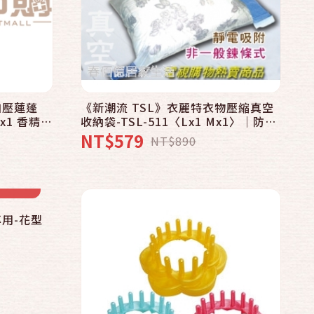
快速結帳
加入購物車
加壓蓮蓬
《新潮流 TSL》衣麗特衣物壓縮真空
x1 香精
收納袋-TSL-511〈Lx1 Mx1〉│防塵
│防霉│防螨│防褪色
NT$579
NT$890
專用-花型