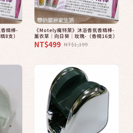
快速結帳
加入購物車
氛香精棒-
《Motely魔特萊》沐浴香氛香精棒-
精8支）
薰衣草│向日葵│玫瑰-（香精16支）
NT$499
NT$1,199