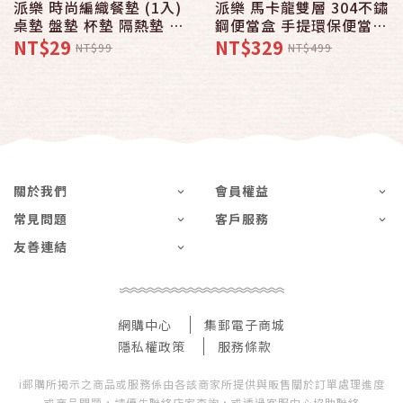
派樂 時尚編織餐墊 (1入)
派樂 馬卡龍雙層 304不鏽
桌墊 盤墊 杯墊 隔熱墊 餐
鋼便當盒 手提環保便當盒
具墊 西餐墊 防滑墊 防刮
防燙保溫盒 分離式裝飯菜
NT$29
NT$329
NT$99
NT$499
墊 防水墊 防水防滑
湯盒 學生上班族露營野餐
盒
關於我們
會員權益
常見問題
客戶服務
友善連結
網購中心
集郵電子商城
隱私權政策
服務條款
i郵購所揭示之商品或服務係由各該商家所提供與販售關於訂單處理進度
或商品問題，請優先聯絡店家查詢，或透過客服中心協助聯絡