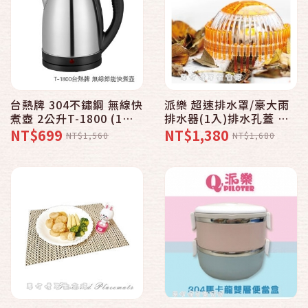
台熱牌 304不鏽鋼 無線快
派樂 超速排水罩/豪大雨
煮壺 2公升T-1800 (1入)
排水器(1入)排水孔蓋 過
節能電煮壺 燒開水泡茶壺
濾網 適大樓頂樓陽台庭院
NT$699
NT$1,380
NT$1,560
NT$1,680
省電省時有保固
花園草皮工地水泥地 防堵
塞 好清理 防淹水防颱風
豪大雨免擔心受怕 台灣製