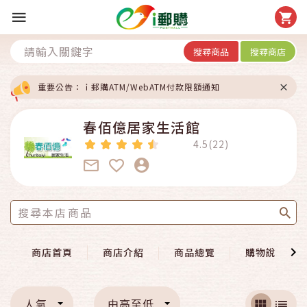
搜尋商品
搜尋商店
重要公告：ｉ郵購ATM/WebATM付款限額通知
春佰億居家生活館
4.5(22)
商店首頁
商店介紹
商品總覽
購物說明
人氣
由高至低