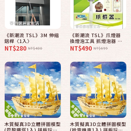
《新潮流 TSL》3M 伸縮
《新潮流 TSL》爪燈器
鋁桿〈1入〉
換燈泡工具 抓燈泡器 拆
燈 卸燈 超好用 不用冒險
NT$280
NT$490
NT$400
NT$699
站梯子 附1.5M伸縮桿
木質擬真3D立體拼圖模型
木質擬真3D立體拼圖模型
(巴黎鐵塔1入) 拼板玩具
(哈雷機車1入) 拼板玩具