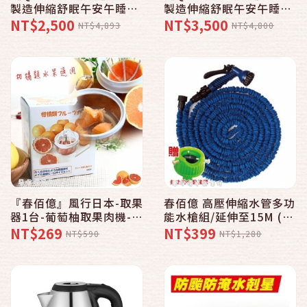
製造伸縮舒眠午安午睡枕
製造伸縮舒眠午安午睡枕
〈7入〉記憶枕 兒童午安
〈10入〉記憶枕 兒童午
NT$2,500
NT$3,500
NT$4,893
NT$4,800
枕 辦公室午安枕
安枕 辦公室午安枕
『春佰億』風行日本-取果
春佰億 高壓伸縮水管多功
器1台-葡萄柚取果肉機-電
能水槍組/延伸至15M (1
視購物台熱銷商品-台灣製
入) 彈性水管 彈力水管 神
NT$269
NT$399
NT$590
NT$1,280
保固一年不鏽鋼刀
奇水管 高壓水槍 多段可
調 洗車 澆花 清潔玻璃 大
掃除