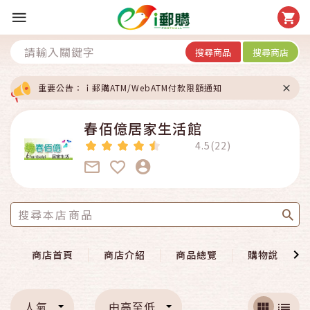
搜尋商品
搜尋商店
重要公告：ｉ郵購ATM/WebATM付款限額通知
春佰億居家生活館
4.5(22)
商店首頁
商店介紹
商品總覽
購物說明
人氣
由高至低