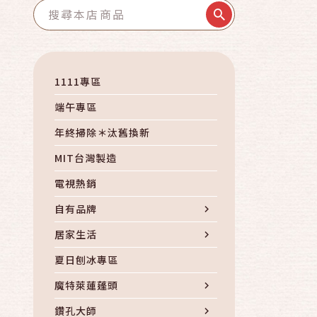
1111專區
端午專區
年終掃除＊汰舊換新
MIT台灣製造
電視熱銷
自有品牌
居家生活
夏日刨冰專區
魔特萊蓮蓬頭
鑽孔大師