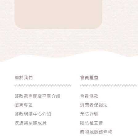
美容美體
戶外休閒
健身按摩
3C家電
服飾
汽車百貨
免運專區
關於我們
會員權益
品牌總攬
郵政電商開店平臺介紹
會員條款
中秋特價活動
招商專區
消費者保護法
母親節專區
郵政網購中心介紹
預防詐騙
父親節專區
波波鴿家族成員
隱私權宣告
中元普渡專區
購物及服務條款