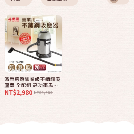
派樂嚴選營業級不鏽鋼吸
塵器 全配組 高功率馬達
超強吸力 乾/濕/吹多功能
NT$2,980
NT$3,680
附各式吸嘴清潔刷刮片 台
灣製