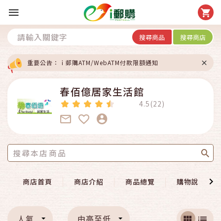
搜尋商品
搜尋商店
重要公告：ｉ郵購ATM/WebATM付款限額通知
春佰億居家生活館
4.5(22)
商店首頁
商店介紹
商品總覽
購物說明
人氣
由高至低