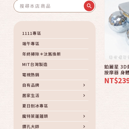
1111專區
端午專區
年終掃除＊汰舊換新
MIT台灣製造
鉑麗星 3D
按摩器 身
電視熱銷
緊緻按摩 
NT$23
推拿拉提按
自有品牌
居家生活
夏日刨冰專區
魔特萊蓮蓬頭
鑽孔大師