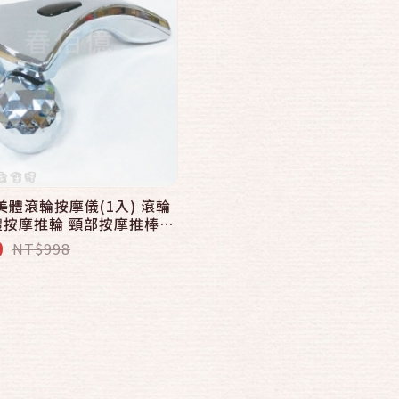
美體滾輪按摩儀(1入) 滾輪
體按摩推輪 頸部按摩推棒
揉捏按摩 360度擬人手捏感
9
NT$998
摩儀