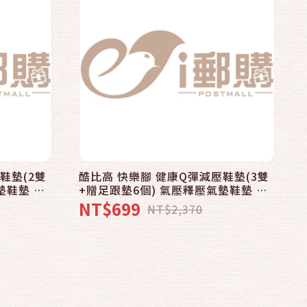
鞋墊(2雙
酷比高 快樂腳 健康Q彈減壓鞋墊(3雙
墊鞋墊 抗
+贈足跟墊6個) 氣壓釋壓氣墊鞋墊 抗
震除臭抗菌防霉 台灣製造
NT$699
NT$2,370