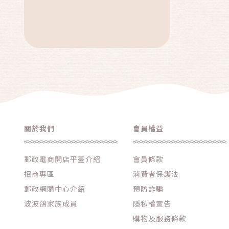
美容美體
戶外休閒
健身按摩
3C家電
服飾
汽車百貨
免運專區
關於我們
會員權益
品牌總攬
郵政電商開店平臺介紹
會員條款
中秋特價活動
招商專區
消費者保護法
母親節專區
郵政網購中心介紹
預防詐騙
父親節專區
波波鴿家族成員
隱私權宣告
中元普渡專區
購物及服務條款