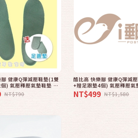
快速結帳
加入購物車
樂腳 健康Q彈減壓鞋墊(1雙
酷比高 快樂腳 健康Q彈減壓
2個) 氣壓釋壓氣墊鞋墊 抗
+贈足跟墊4個) 氣壓釋壓氣
防霉 台灣製造
震除臭抗菌防霉 台灣製造
9
NT$499
NT$790
NT$1,580