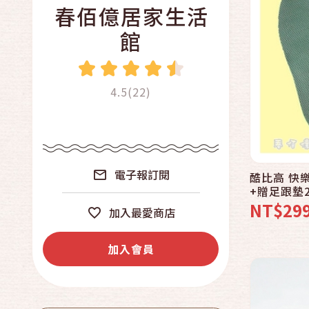
春佰億居家生活
館
4.5(22)
電子報訂閱
酷比高 快
+贈足跟墊
震除臭抗菌
NT$29
加入最愛商店
加入會員