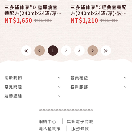
三多補体康®D 糖尿病營
三多補体康®C經典營養配
養配方(240mlx24罐/箱)-
方(240mlx24罐/箱)-波比
波比元氣
元氣
NT$1,650
NT$1,210
NT$1,925
NT$1,400
1
2
3
關於我們
會員權益
常見問題
客戶服務
友善連結
網購中心
集郵電子商城
隱私權政策
服務條款