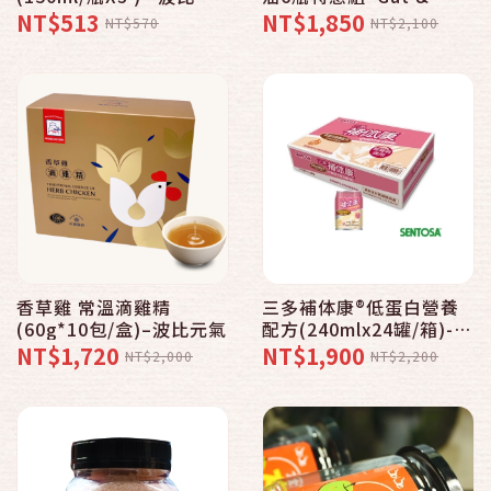
氣
Gerne 智慧有機體
NT$513
NT$1,850
NT$570
NT$2,100
香草雞 常溫滴雞精
三多補体康®低蛋白營養
(60g*10包/盒)–波比元氣
配方(240mlx24罐/箱)-波
比元氣
NT$1,720
NT$1,900
NT$2,000
NT$2,200