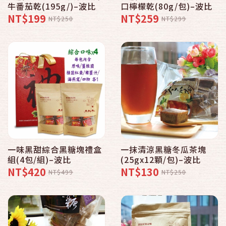
牛番茄乾(195g/)–波比
口檸檬乾(80g/包)–波比
NT$199
NT$259
NT$250
NT$299
一味黑甜綜合黑糖塊禮盒
一抹清涼黑糖冬瓜茶塊
組(4包/組)–波比
(25gx12顆/包)–波比
NT$420
NT$130
NT$499
NT$250