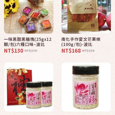
一味黑甜黑糖塊(25gx12
南化手作愛文芒果條
顆/包)六種口味–波比
(100g/包)-波比
NT$130
NT$168
NT$250
NT$220