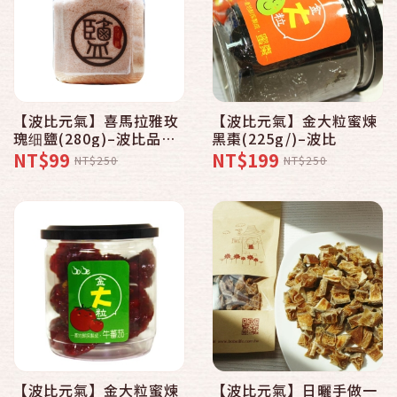
【波比元氣】喜馬拉雅玫
【波比元氣】金大粒蜜煉
瑰细鹽(280g)–波比品味
黑棗(225g/)–波比
系列
NT$99
NT$199
NT$250
NT$250
【波比元氣】金大粒蜜煉
【波比元氣】日曬手做一