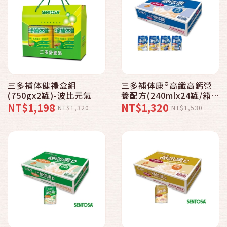
三多補体健禮盒組
三多補体康®高纖高鈣營
(750gx2罐)-波比元氣
養配方(240mlx24罐/箱)-
波比元氣
NT$1,198
NT$1,320
NT$1,320
NT$1,530