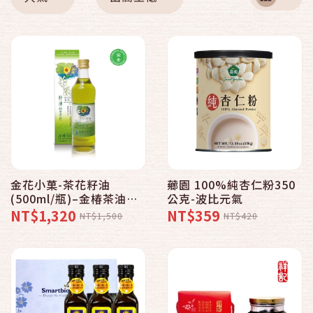
金花小菓-茶花籽油
薌園 100%純杏仁粉350
(500ml/瓶)–金椿茶油工
公克-波比元氣
坊
NT$1,320
NT$359
NT$1,500
NT$420