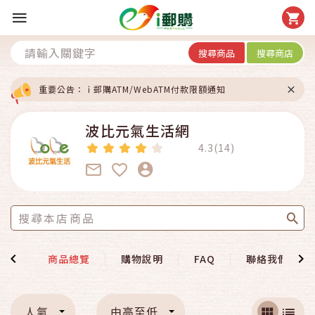
搜尋商品
搜尋商店
重要公告：ｉ郵購ATM/WebATM付款限額通知
波比元氣生活網
4.3(14)
介紹
商品總覽
購物說明
FAQ
聯絡我們
人氣
由高至低