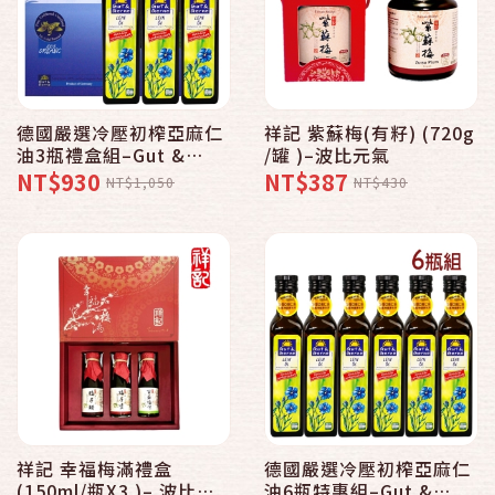
德國嚴選冷壓初榨亞麻仁
祥記 紫蘇梅(有籽) (720g
油3瓶禮盒組–Gut &
/罐 )–波比元氣
Gerne 智慧有機體
NT$930
NT$387
NT$1,050
NT$430
祥記 幸福梅滿禮盒
德國嚴選冷壓初榨亞麻仁
(150ml/瓶X3 )– 波比元
油6瓶特惠組–Gut &