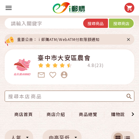
搜尋商品
搜尋商店
重要公告：ｉ郵購ATM/WebATM付款限額通知
臺中市大安區農會
4.8(23)
商店首頁
商店介紹
商品總覽
購物說明
人氣
由高至低