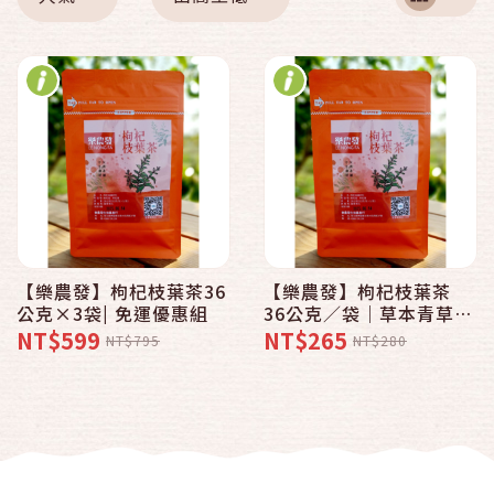
【樂農發】枸杞枝葉茶36
【樂農發】枸杞枝葉茶
公克×3袋| 免運優惠組
36公克／袋｜草本青草茶
包｜養生沖泡茶飲 四季皆
NT$599
NT$265
NT$795
NT$280
宜