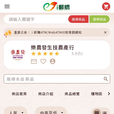
搜尋商品
搜尋商店
重要公告：ｉ郵購ATM/WebATM付款限額通知
樂農發生技農產行
5.0(5)
商店首頁
商店介紹
商品總覽
購物說明
人氣
由高至低