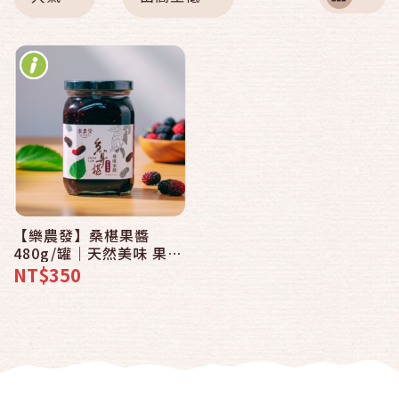
【樂農發】桑椹果醬
480g/罐｜天然美味 果肉
綿密 | 抹醬 優格 冰品 百
NT$350
搭推薦