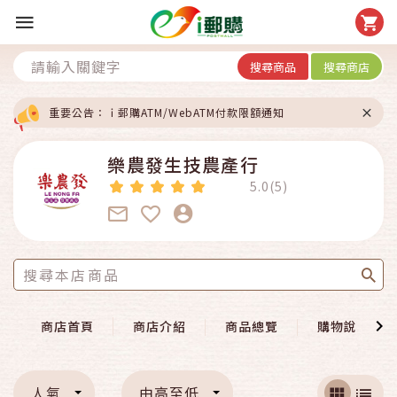
搜尋商品
搜尋商店
重要公告：ｉ郵購ATM/WebATM付款限額通知
樂農發生技農產行
5.0(5)
商店首頁
商店介紹
商品總覽
購物說明
人氣
由高至低