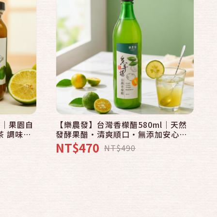
g｜果園自
【樂農發】台灣香檬醋580ml｜天然
茶 調味醬
發酵果醋・清爽順口・無添加安心飲
用
NT$470
NT$490