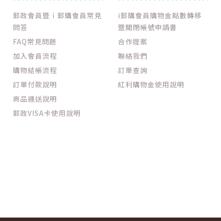
郵政會員暨ｉ郵購會員常見
i郵購會員購物金點數轉移
問答
暨關閉帳號申請書
FAQ常見問題
合作提案
加入會員流程
聯絡我們
購物結帳流程
訂單查詢
訂單付款說明
紅利購物金使用說明
商品運送說明
郵政VISA卡使用說明