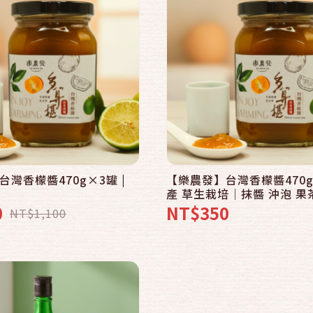
快速結帳
加入購物車
灣香檬醬470g×3罐 |
【樂農發】台灣香檬醬470
產 草生栽培｜抹醬 沖泡 果
酸甜清香
0
NT$350
NT$1,100