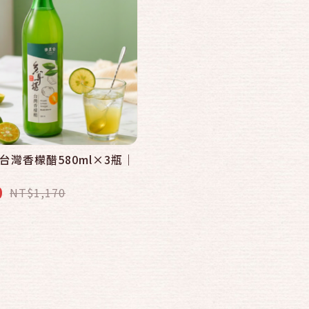
台灣香檬醋580ml×3瓶｜
9
NT$1,170
(果漿400公克/瓶、果醬480公克/瓶)