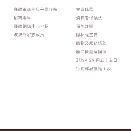
郵政電商開店平臺介紹
會員條款
招商專區
消費者保護法
郵政網購中心介紹
預防詐騙
波波鴿家族成員
隱私權宣告
購物及服務條款
廢四機處理辦法
郵政VISA 週五卡友日
行動郵局就是ｉ簽