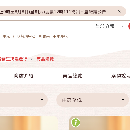
晚上9時至8月8日(星期六)凌晨12時111簡訊平臺維護公告
全部分類
華元
郵政網購中心
百香果
中華郵政
農發生技農產行
商品總覽
快速結帳
快速結帳
商店介紹
商品總覽
購物說
加入購物車
加入購物車
由高至低