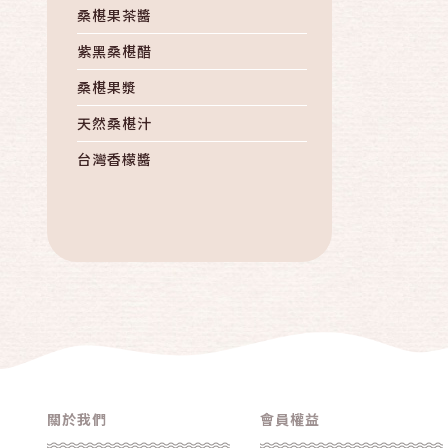
桑椹果茶醬
紫黑桑椹醋
桑椹果漿
天然桑椹汁
台灣香檬醬
諾麗果醋
台灣香檬醋
綠皮檸檬醋
冰糖桑椹汁
關於我們
會員權益