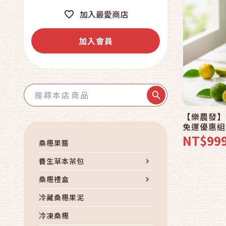
加入最愛商店
加入會員
【樂農發】
免運優惠組
NT$99
桑椹果醬
養生草本茶包
桑椹禮盒
桑椹禮盒
冷藏桑椹果泥
冷凍桑椹