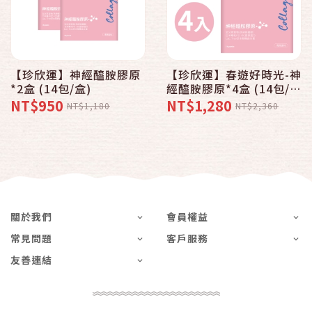
【珍欣運】神經醯胺膠原
【珍欣運】春遊好時光-神
*2盒 (14包/盒)
經醯胺膠原*4盒 (14包/
盒)
NT$950
NT$1,280
NT$1,180
NT$2,360
關於我們
會員權益
常見問題
客戶服務
友善連結