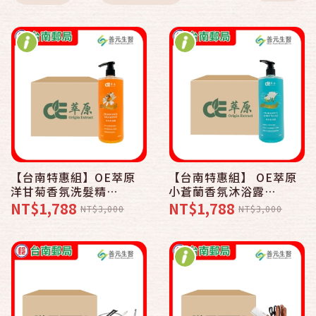
【台南特惠組】OE萃原
【台南特惠組】 OE萃原
洋甘菊香氛洗髮精
小蒼蘭香氛沐浴露
1000ml (12罐/箱)_善元
1000ml (12罐/箱)_善元
NT$1,788
NT$1,788
NT$3,000
NT$3,000
生醫
生醫