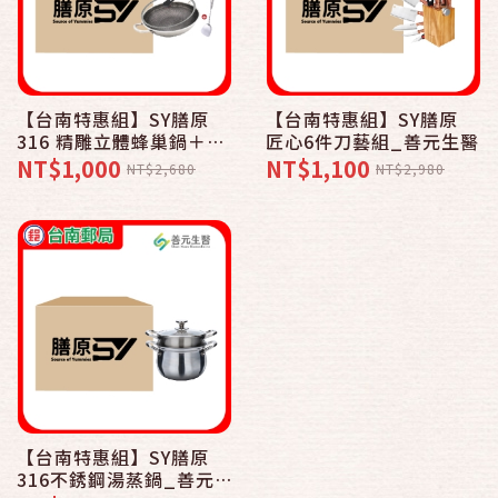
【台南特惠組】SY膳原
【台南特惠組】SY膳原
316 精雕立體蜂巢鍋＋
匠心6件刀藝組_善元生醫
304 鍋鏟_善元生醫
NT$1,000
NT$1,100
NT$2,680
NT$2,980
【台南特惠組】SY膳原
316不銹鋼湯蒸鍋_善元