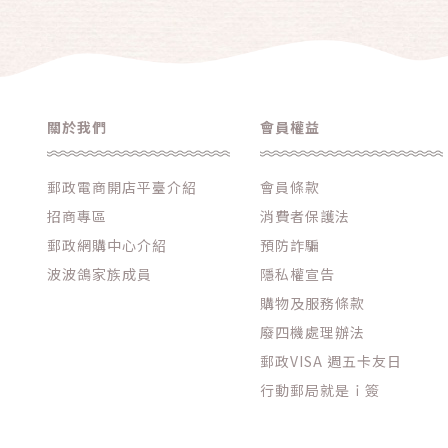
鍋具
清潔用品
廚房用品
洗沐用品
關於我們
會員權益
【楠西郵局特惠組】
郵政電商開店平臺介紹
會員條款
【新市郵局特惠組】
招商專區
消費者保護法
【新化郵局特惠組】
郵政網購中心介紹
預防詐騙
【大里郵局特惠組】
波波鴿家族成員
隱私權宣告
【善化郵局特惠組】
購物及服務條款
廢四機處理辦法
【善化中山路郵局特惠組】
郵政VISA 週五卡友日
【永康崑山郵局特惠組】
行動郵局就是ｉ簽
【台南南門路郵局特惠組】
【關廟郵局特惠組】