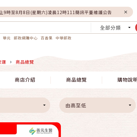
晚上9時至8月8日(星期六)凌晨12時111簡訊平臺維護公告
全部分類
華元
郵政網購中心
百香果
中華郵政
欣運
商品總覽
快速結帳
商店介紹
商品總覽
購物說
加入購物車
由高至低