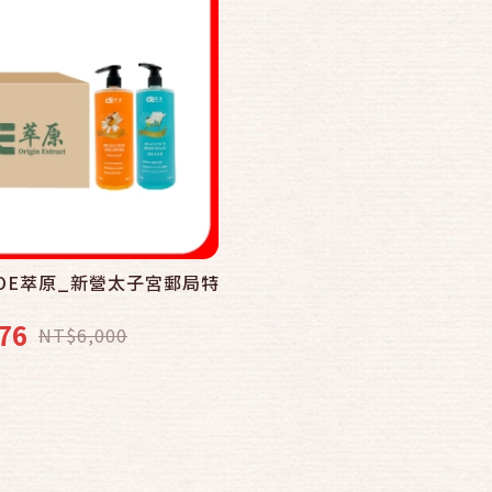
OE萃原_新營太子宮郵局特
76
NT$6,000