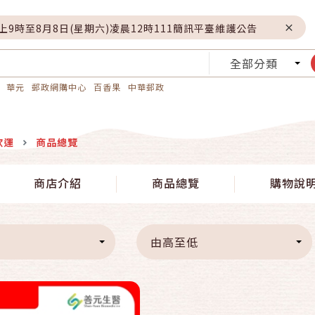
晚上9時至8月8日(星期六)凌晨12時111簡訊平臺維護公告
全部分類
華元
郵政網購中心
百香果
中華郵政
欣運
商品總覽
快速結帳
商店介紹
商品總覽
購物說
加入購物車
由高至低