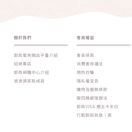
鍋具
清潔用品
廚房用品
洗沐用品
關於我們
會員權益
【楠西郵局特惠組】
郵政電商開店平臺介紹
會員條款
【新市郵局特惠組】
招商專區
消費者保護法
【新化郵局特惠組】
郵政網購中心介紹
預防詐騙
【大里郵局特惠組】
波波鴿家族成員
隱私權宣告
【善化郵局特惠組】
購物及服務條款
廢四機處理辦法
【善化中山路郵局特惠組】
郵政VISA 週五卡友日
【永康崑山郵局特惠組】
行動郵局就是ｉ簽
【台南南門路郵局特惠組】
【關廟郵局特惠組】