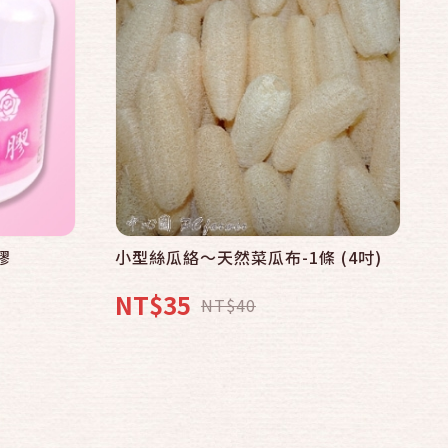
膠
小型絲瓜絡～天然菜瓜布-1條 (4吋)
NT$35
NT$40