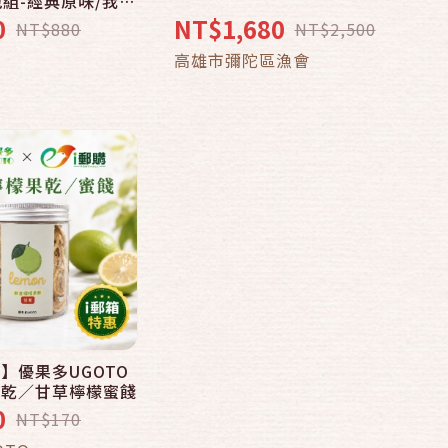
2包組-經典原味/我好
中元滿誠意中秋滿心
0
NT$1,680
NT$880
NT$2,500
加入購物車
高雄市彌陀區漁會
】優果多UGOTO
果乾／甘草檸檬蜜餞
0
NT$170