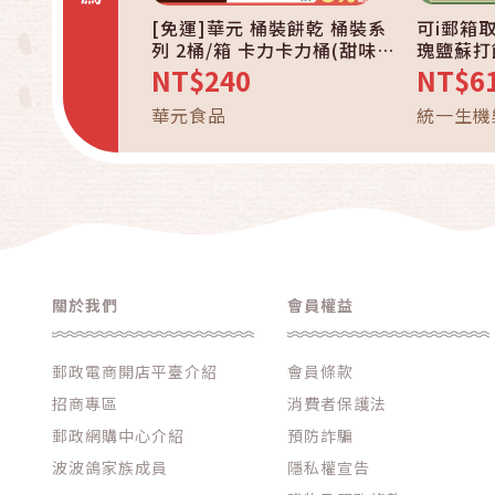
[免運]華元 桶裝餅乾 桶裝系
可i郵箱
列 2桶/箱 卡力卡力桶(甜味/
瑰鹽蘇打餅
椒鹽雞汁/海苔鹽之花/鹹蛋
袋/箱)
NT$240
NT$6
黃) /三色野菜園/ 真魷味/玉
華元食品
統一生機
黍叔/鹹蔬餅【中元滿誠意中
秋滿心意】
關於我們
會員權益
郵政電商開店平臺介紹
會員條款
招商專區
消費者保護法
郵政網購中心介紹
預防詐騙
波波鴿家族成員
隱私權宣告