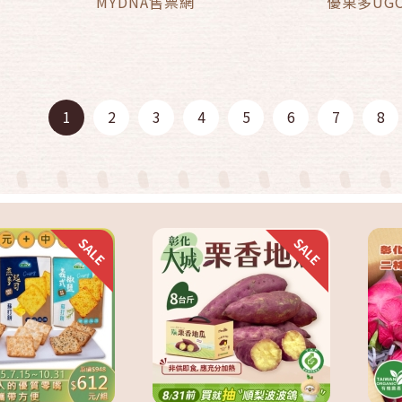
MYDNA售票網
優果多UG
快速結帳
快速結帳
1
2
3
4
5
6
7
8
加入購物車
加入購物車