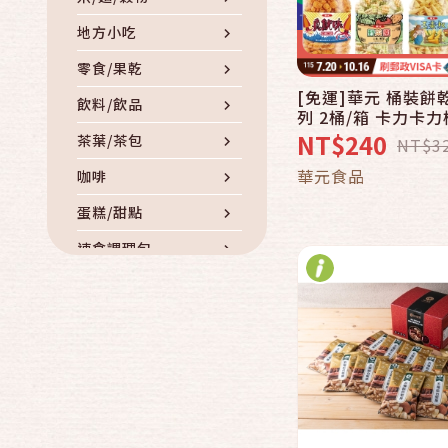
地方小吃
零食/果乾
[免運]華元 桶裝餅
快速結帳
飲料/飲品
列 2桶/箱 卡力卡力桶(甜味/
椒鹽雞汁/海苔鹽之花
NT$240
茶葉/茶包
NT$3
/三色野菜園/ 真魷
加入購物
華元食品
鹹蔬餅【中元滿誠
咖啡
意】
蛋糕/甜點
速食調理包
罐頭
滷製品/滷味
南北貨/乾貨
調味品/香料/油
冷凍冷藏