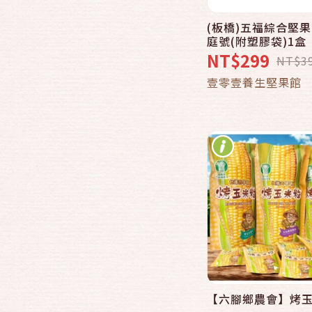
肉類食品
(板橋)五福綜合堅
快速結帳
海鮮食品
庭號(附塑膠袋)1盒
NT$299
NT$3
素食
加入購物
壹零壹養生堅果館
其他美食/特產
【六腳鄉農會】烤玉
快速結帳