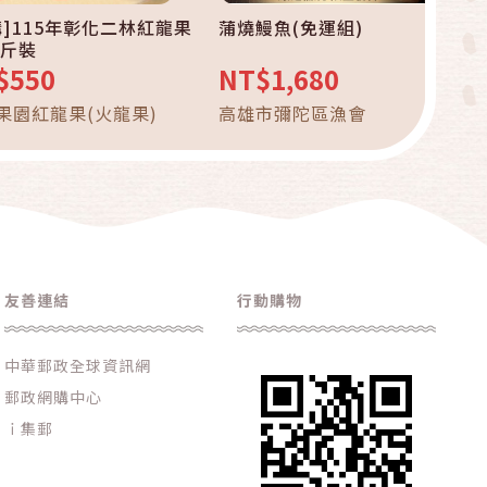
購]115年彰化二林紅龍果
蒲燒鰻魚(免運組)
台斤裝
$550
NT$1,680
果園紅龍果(火龍果)
高雄市彌陀區漁會
友善連結
行動購物
中華郵政全球資訊網
郵政網購中心
ｉ集郵