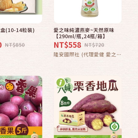
(10-14粒裝)
愛之味純濃燕麥~天然原味
快速結帳
【290ml/瓶,24瓶/箱】
到貨通知我
0
NT$558
NT$850
NT$720
加入購物車
隆安國際社 (代理愛健 愛之味
大江生醫商品)