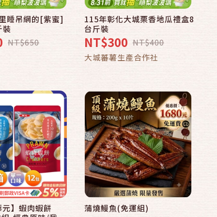
埔里睡吊網的[紫蜜]
115年彰化大城栗香地瓜禮盒8
快速結帳
斤裝
台斤裝
到貨通知我
0
NT$300
NT$650
NT$400
加入購物車
大城蕃薯生產合作社
【華元】蝦肉蝦餅
蒲燒鰻魚(免運組)
快速結帳