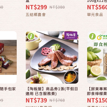
盒
100gx1
辣風味【
NT$299
NT$56
40
NT$380
意】
車
加入購物車
五結鄉農會
華元食品
果隨手包家
【陶板屋】商品券1張(平假日
【屏東專案
適用 已含服務費)
即食檸檬
NT$739
NT$15
99
NT$768