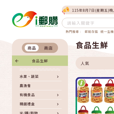
115年8月7日(星期五)
熱門搜尋 :
郵局存摺
統一生機
快速結帳
食品生鮮
商品
商店
加入購物
食品生鮮
人氣
水果、蔬菜
農漁會
有機食品
精選禮盒
米/麵/穀物