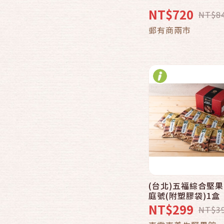
NT$720
NT$8
加入購物
郵有商兩市
(台北)五福綜合堅
庭號(附塑膠袋)1盒
NT$299
NT$3