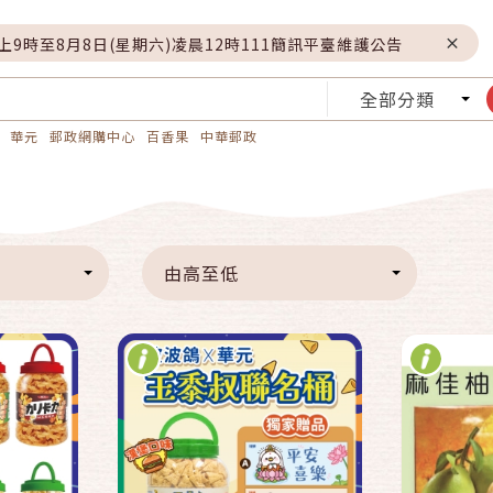
晚上9時至8月8日(星期六)凌晨12時111簡訊平臺維護公告
全部分類
華元
郵政網購中心
百香果
中華郵政
快速結帳
車
加入購物車
由高至低