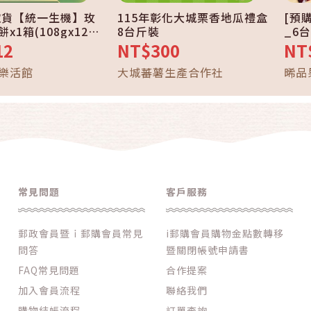
取貨【統一生機】玫
115年彰化大城栗香地瓜禮盒
[預
x1箱(108gx12
8台斤裝
_6
中元中秋_免運
12
NT$300
NT
樂活館
大城蕃薯生產合作社
晞品
常見問題
客戶服務
郵政會員暨ｉ郵購會員常見
i郵購會員購物金點數轉移
問答
暨關閉帳號申請書
FAQ常見問題
合作提案
加入會員流程
聯絡我們
購物結帳流程
訂單查詢