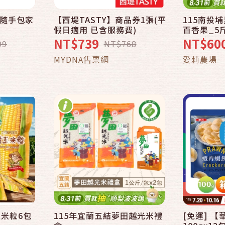
果隨手包家
【西堤TASTY】商品券1張(平
115南投
快速結帳
假日適用 已含服務費)
百香果_5
NT$739
NT$60
99
NT$768
車
加入購物車
MYDNA售票網
愛莉農場
米粒6包
115年宜蘭五結夢田越光米禮
[免運] 
快速結帳