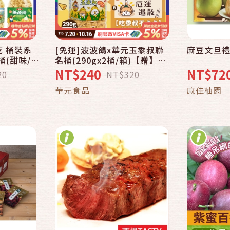
乾 桶裝系
[免運]波波鴿x華元玉黍叔聯
麻豆文旦禮盒
快速結帳
名桶(290gx2桶/箱)【贈】吃
/鹹蛋黃)
黍叔不卡卡雙面紙卡1張【中
NT$240
NT$72
20
NT$320
味/玉黍叔/
元滿誠意中秋滿心意】
車
加入購物車
華元食品
麻佳柚園
意中秋滿心