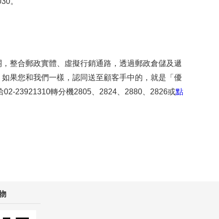
030。
關，整合郵政實體、虛擬行銷通路，透過郵政倉儲及遞
。如果您和我們一樣，認同送至顧客手中的，就是「優
21310轉分機2805、2824、2880、2826或
點
物