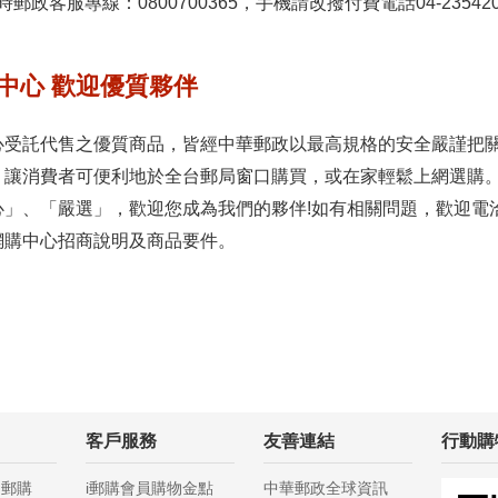
時郵政客服專線：0800700365，手機請改撥付費電話04-23542
中心 歡迎優質夥伴
心受託代售之優質商品，皆經中華郵政以最高規格的安全嚴謹把
，讓消費者可便利地於全台郵局窗口購買，或在家輕鬆上網選購
、「嚴選」，歡迎您成為我們的夥伴!如有相關問題，歡迎電洽02-239
網購中心招商說明及商品要件。
客戶服務
友善連結
行動購
ｉ郵購
i郵購會員購物金點
中華郵政全球資訊