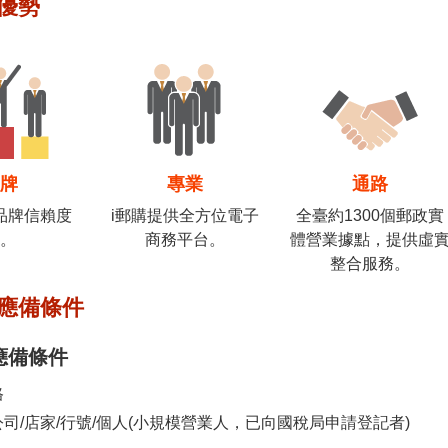
優勢
品牌
專業
通路
品牌信賴度
i郵購提供全方位電子
全臺約1300個郵政實
高。
商務平台。
體營業據點，提供虛
整合服務。
應備條件
應備條件
格
司/店家/行號/個人(小規模營業人，已向國稅局申請登記者)