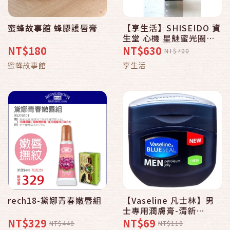
蜜蜂故事館 蜂膠護唇膏
【享生活】SHISEIDO 資
生堂 心機 星魅蜜光圈潤
唇膏
NT$180
NT$630
NT$700
蜜蜂故事館
享生活
rech18-黛娜青春嫩唇組
【Vaseline 凡士林】男
士專用潤膚膏-清新
(100ml)
NT$329
NT$69
NT$440
NT$110