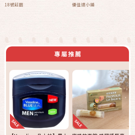
18號莊園
優佳達小鋪
專屬推薦