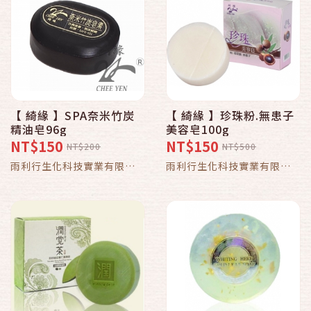
【 綺緣 】SPA奈米竹炭
【 綺緣 】珍珠粉.無患子
精油皂96g
美容皂100g
NT$150
NT$150
NT$200
NT$500
雨利行生化科技實業有限公
雨利行生化科技實業有限公
司
司