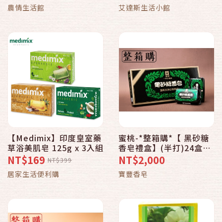
檸檬草・茉莉・薄荷
農情生活館
艾達斯生活小館
【Medimix】印度皇室藥
蜜桃-*整箱購*【 黑砂糖
草浴美肌皂 125g x 3入組
香皂禮盒】(半打)24盒入
80克/個 老東西是值得被
NT$169
NT$2,000
NT$399
留下來的…
居家生活便利購
寶豐香皂