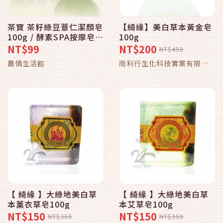
茶寶 茶籽綠豆薏仁潔顏皂
【綺緣】美白草本黃金皂
100g / 酵素SPA按摩皂
100g
100g
NT$99
NT$200
NT$450
農情生活館
雨利行生化科技實業有限公
司
【 綺緣 】大綠地美白草
【 綺緣 】大綠地美白草
本薰衣草皂100g
本艾草皂100g
NT$150
NT$150
NT$350
NT$350