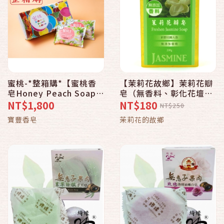
蜜桃-*整箱購*【蜜桃香
【茉莉花故鄉】茉莉花瓣
皂Honey Peach Soap禮
皂（無香料、彰化花壇）
盒】(半打)24盒入
200g
NT$1,800
NT$180
NT$250
寶豐香皂
茉莉花的故鄉