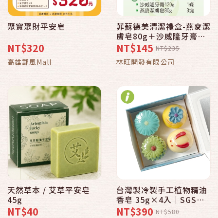
聚寶聚財平安皂
菲蘇德美清潔禮盒-燕麥潔
膚皂80g＋沙威隆牙膏
120g
NT$320
NT$145
NT$235
高雄郵風Mall
林旺開發有限公司
天然草本 / 艾草平安皂
台灣製冷製手工植物精油
45g
香皂 35g×4入｜SGS檢
驗合格｜玫瑰・雪松柏・
NT$40
NT$390
NT$580