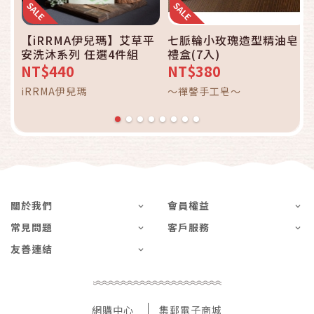
【iRRMA伊兒瑪】艾草平
七脈輪小玫瑰造型精油皂
安洗沐系列 任選4件組
禮盒(7入)
NT$440
NT$380
iRRMA伊兒瑪
～禪謦手工皂～
關於我們
會員權益
常見問題
客戶服務
友善連結
網購中心
集郵電子商城