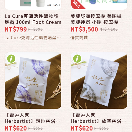
La Cure死海活性礦物護
美腿舒壓按摩機 美腿機
足霜 100ml Foot Cream
美腿神器 小腿 按摩機 非
森淼淼 mori rosen osim
NT$799
NT$3,500
NT$999
NT$7,100
qtto tokuyo otto
La Cure死海活性礦物清潔保
優質商城
slimwalk ol 按摩椅
養品
【賣艸人家
【賣艸人家
Herbartist】想睡艸浴包
Herbartist】放空艸浴包
5包入
5包入
NT$620
NT$620
NT$650
NT$650