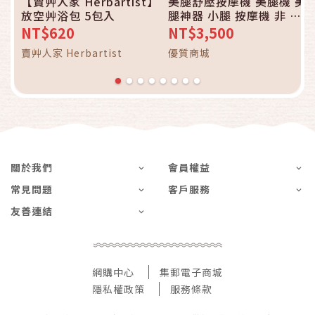
【賣艸人家 Herbartist】
美腿舒壓按摩機 美腿機 美
放空艸浴包 5包入
腿神器 小腿 按摩機 非 森
淼淼 mori rosen osim
NT$620
NT$3,500
qtto tokuyo otto
賣艸人家 Herbartist
優質商城
slimwalk ol 按摩椅
關於我們
會員權益
常見問題
客戶服務
友善連結
網購中心
集郵電子商城
隱私權政策
服務條款