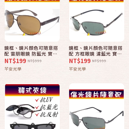
鏡框、鏡片顏色可隨意搭
鏡框、鏡片顏色可隨意搭
配 雷朋眼鏡 防藍光 寶麗
配 方框眼鏡 濾藍光 寶麗
來偏光太陽眼鏡+UV400
來偏光太陽眼鏡+UV400
NT$199
NT$199
NT$999
NT$999
10181
10175
芊安光學
芊安光學