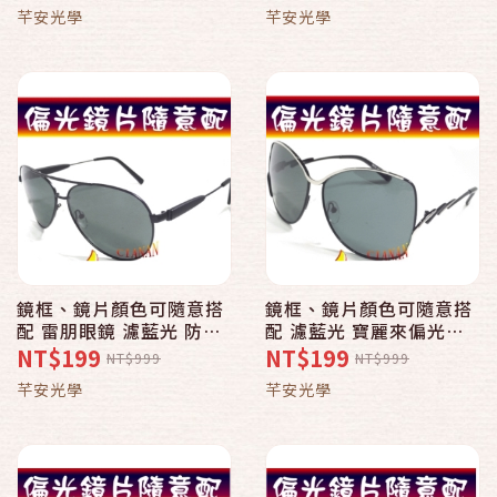
黃斑部、白內障擋強光
黃斑部、白內障擋強光
芊安光學
芊安光學
3349
12020
鏡框、鏡片顏色可隨意搭
鏡框、鏡片顏色可隨意搭
配 雷朋眼鏡 濾藍光 防紫
配 濾藍光 寶麗來偏光太
外線 寶麗來偏光太陽眼鏡
陽眼鏡+UV400 褔隆墾丁
NT$199
NT$199
NT$999
NT$999
+UV400 10170
海洋音樂祭 S616
芊安光學
芊安光學