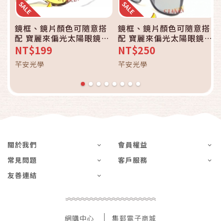
鏡框、鏡片顏色可隨意搭
鏡框、鏡片顏色可隨意搭
配 寶麗來偏光太陽眼鏡
配 寶麗來偏光太陽眼鏡
+UV400 抗藍光 青光眼、
+UV400 抗藍光 青光眼、
NT$199
NT$250
黃斑部、白內障擋強光
黃斑部、白內障擋強光
芊安光學
芊安光學
1212
9052
關於我們
會員權益
常見問題
客戶服務
友善連結
網購中心
集郵電子商城