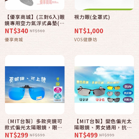
【優享商城】(三對6入)眼
視力眼(全罩式)
鏡專用空力氣浮式鼻墊(贈
螺絲起子＋鼻墊螺絲)
NT$340
NT$1,000
NT$560
優享商城
VOS健康坊
〔MIT台製〕多款夾鏡可
【MIT台製】變色偏光太
掀式偏光太陽眼鏡，眼鏡
陽眼鏡、男女通用，抗
族適用，男女通用，抗
UV400，抗反射，抗眩
NT$299
NT$499
NT$599
NT$999