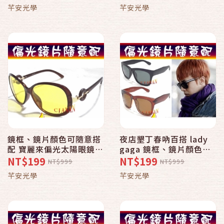
UV400，抗反射，抗眩
光，登山，出國，騎車，
芊安光學
芊安光學
光，登山，出國，騎車，
釣魚，重機，旅遊皆適
釣魚，重機，旅遊皆適
用。
用。
鏡框、鏡片顏色可隨意搭
夜店墾丁春吶百搭 lady
配 寶麗來偏光太陽眼鏡
gaga 鏡框、鏡片顏色可
+UV400 抗藍光 青光眼、
隨意搭配 寶麗來偏光太陽
NT$199
NT$199
NT$999
NT$999
黃斑部、白內障擋強光
眼鏡+UV400 6011
芊安光學
芊安光學
8132