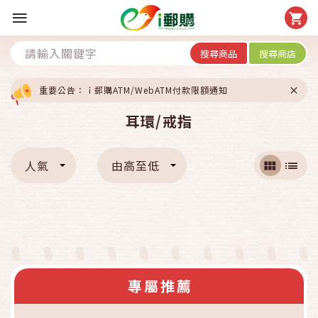
搜尋商品
搜尋商店
重要公告：ｉ郵購ATM/WebATM付款限額通知
耳環/戒指
人氣
由高至低
專屬推薦