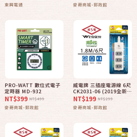
OC66309 延長線_6開 6
東興電通
麥哥商城-郵政館
插 3孔 9尺】2.7m_台灣
製造
PRO-WATT 數位式電子
威電牌 三插座電源線 6尺
定時器 MD-932
CK2031-06 (2019全新安
規)
NT$399
NT$199
NT$499
NT$299
麥哥商城-郵政館
麥哥商城-郵政館