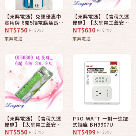
【東興電通】免運優惠中
【東興電通】【含稅免運
實用牌 6開5插電腦延長
優惠】【太星電工蓋安全
線 TYPE-C充電孔 1.8m
彩色六開六插電腦線
NT$750
NT$630
NT$950
NT$790
(6尺) PNA365T-6 台灣
OC66315 延長線_6開 6
東興電通
東興電通
製
插 3孔 15尺】4.5m_台灣
製造
【東興電通】【含稅免運
PRO-WATT 一對一遙控
優惠】【太星電工蓋安全
式插座 BH9907U
彩色六開六插電腦線
NT$550
NT$499
NT$799
NT$599