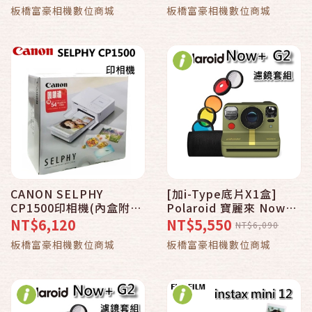
貼＋底片20張~恆昶公司
板橋富豪相機數位商城
板橋富豪相機數位商城
貨
CANON SELPHY
[加i-Type底片X1盒]
CP1500印相機(內盒附54
Polaroid 寶麗來 Now＋
張相紙含墨盒)＋RP-108
G2拍立得相機 濾鏡套組-
NT$6,120
NT$5,550
NT$6,090
相紙~台灣佳能公司貨
森林綠(DN21)~公司貨
板橋富豪相機數位商城
板橋富豪相機數位商城