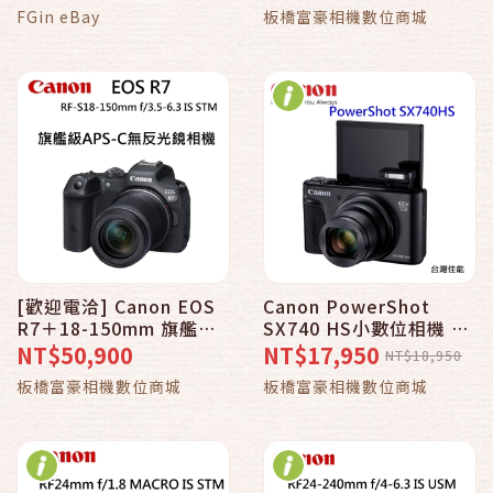
FGin eBay
板橋富豪相機數位商城
[歡迎電洽] Canon EOS
Canon PowerShot
R7＋18-150mm 旗艦級
SX740 HS小數位相機 40
APS-C無反光鏡相機~台
倍光學變焦＋原廠電池＋
NT$50,900
NT$17,950
NT$18,950
灣佳能公司貨
128G高速記憶卡＋副廠
板橋富豪相機數位商城
板橋富豪相機數位商城
相機包