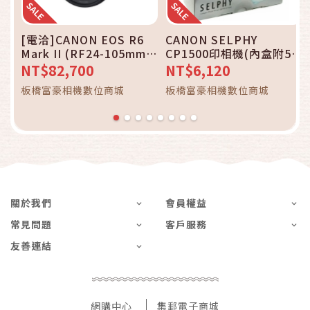
[電洽]CANON EOS R6
CANON SELPHY
Mark II (RF24-105mm
CP1500印相機(內盒附54
f/4-7.1 IS STM單鏡組)＋
張相紙含墨盒)＋RP-108
NT$82,700
NT$6,120
128G記憶卡＋保護貼＋背
相紙~台灣佳能公司貨
板橋富豪相機數位商城
板橋富豪相機數位商城
包~台灣佳能公司貨
關於我們
會員權益
常見問題
客戶服務
友善連結
網購中心
集郵電子商城