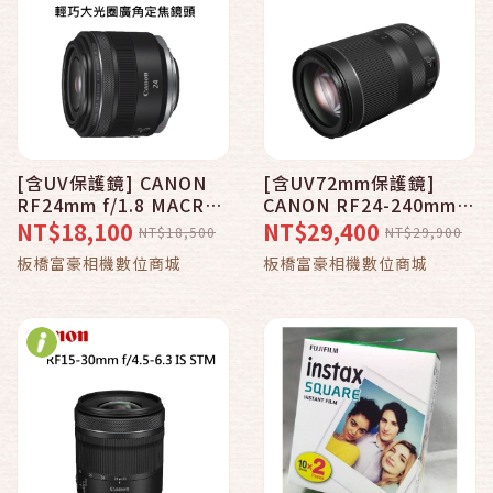
[含UV保護鏡] CANON
[含UV72mm保護鏡]
RF24mm f/1.8 MACRO
CANON RF24-240mm
IS STM 輕巧大光圈廣角
f/4-6.3 IS USM 高畫質影
NT$18,100
NT$29,400
NT$18,500
NT$29,900
定焦鏡頭~公司貨
像10x高倍變焦全片幅旅
板橋富豪相機數位商城
板橋富豪相機數位商城
遊鏡頭~公司貨