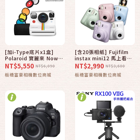
[加i-Type底片x1盒]
[含20張相紙] Fujifilm
Polaroid 寶麗來 Now＋
instax mini12 馬上看相
G2拍立得相機 濾鏡套組-
機~恆昶公司貨
NT$5,550
NT$2,990
NT$6,090
NT$3,600
白色(DN20)~公司貨
板橋富豪相機數位商城
板橋富豪相機數位商城