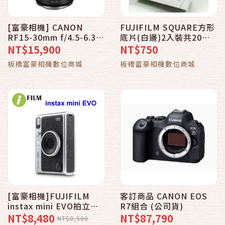
[富豪相機] CANON
FUJIFILM SQUARE方形
RF15-30mm f/4.5-6.3
底片(白邊)2入裝共20張~
IS STM 輕巧超廣角變焦
拍立得底片
NT$15,900
NT$750
鏡頭
板橋富豪相機數位商城
板橋富豪相機數位商城
[富豪相機]FUJIFILM
客訂商品 CANON EOS
instax mini EVO拍立得
R7組合 (公司貨)
相機＋32G記憶卡＋保護
NT$8,480
NT$87,790
NT$8,500