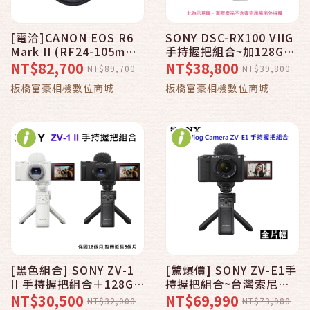
[電洽]CANON EOS R6
SONY DSC-RX100 VIIG
Mark II (RF24-105mm
手持握把組合~加128G記
f/4-7.1 IS STM單鏡組)
憶卡＋保護貼
NT$82,700
NT$38,800
NT$89,700
NT$39,800
＋128G記憶卡＋保護貼
板橋富豪相機數位商城
板橋富豪相機數位商城
＋背包~台灣佳能公司貨
[黑色組合] SONY ZV-1
[驚爆價] SONY ZV-E1手
II 手持握把組合＋128G
持握把組合~台灣索尼公
＋保護貼~公司貨
司貨
NT$30,500
NT$69,990
NT$32,000
NT$73,980