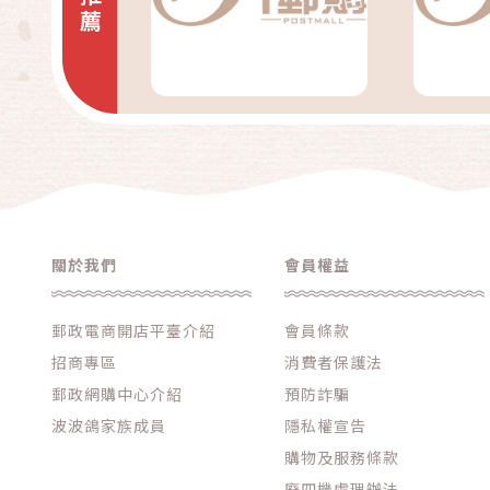
MP3/隨身聽/電子辭
典
遊戲主機/軟體與周邊
其他3C家電
關於我們
會員權益
郵政電商開店平臺介紹
會員條款
招商專區
消費者保護法
郵政網購中心介紹
預防詐騙
波波鴿家族成員
隱私權宣告
購物及服務條款
廢四機處理辦法