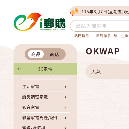
115年8月7日(星期五)
熱門搜尋 :
郵局存摺
統一生機
OKWAP
商品
商店
3C家電
人氣
生活家電
廚房調理家電
影音家電
影音家電周邊/配件
空調/冷氣機