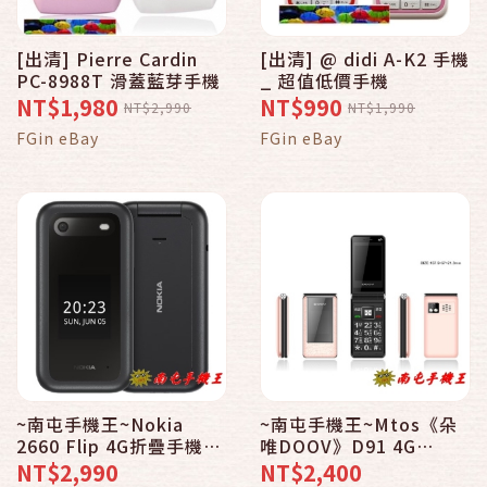
[出清] Pierre Cardin
[出清] @ didi A-K2 手機
PC-8988T 滑蓋藍芽手機
_ 超值低價手機
NT$1,980
NT$990
NT$2,990
NT$1,990
FGin eBay
FGin eBay
~南屯手機王~Nokia
~南屯手機王~Mtos《朵
2660 Flip 4G折疊手機
唯DOOV》D91 4G
【宅配免運費】
VOLTE雙卡摺疊手機【宅
NT$2,990
NT$2,400