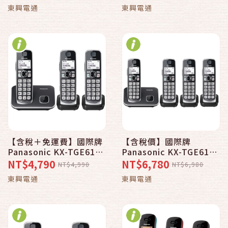
另售TX-928M 門口機
TGE612/KX-TGE613等
東興電通
東興電通
DECT訊號無線電話
【含稅＋免運費】國際牌
【含稅價】國際牌
Panasonic KX-TGE613
Panasonic KX-TGE614
TW DECT數位無線電話3
TW DECT數位無線電話4
NT$4,790
NT$6,780
NT$4,990
NT$6,980
手機_黑色
手機_黑色_馬來西亞製
東興電通
東興電通