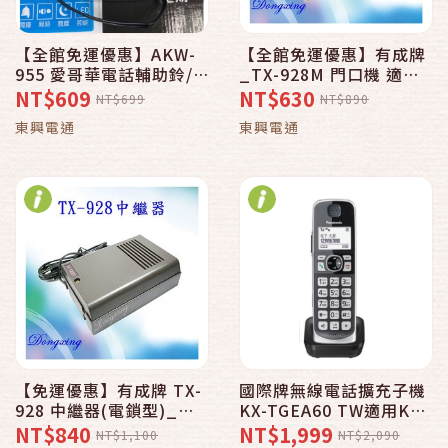
【全館免運優惠】AKW-
【全館免運優惠】有成牌
955 愛哥華電話輔助鈴/
_TX-928M 門口機 適用:
放大鈴
總機系統 / 家用電話 / 門
NT$609
NT$630
NT$699
NT$890
鈴_另售TX-928中繼器
東興電通
東興電通
【免運優惠】有成牌 TX-
國際牌無線電話擴充子機
928 中繼器(電鎖型)_適
KX-TGEA60 TW適用KX-
用:總機系統 / 家用電話 /
TGE610/KX-
NT$840
NT$1,999
NT$1,100
NT$2,090