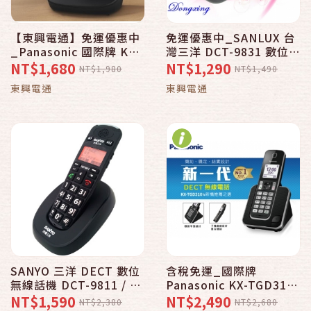
【東興電通】免運優惠中
免運優惠中_SANLUX 台
_Panasonic 國際牌 KX-
灣三洋 DCT-9831 數位
TGU110 DECT數位無線
DECT無線電話_鐵灰色
NT$1,680
NT$1,290
NT$1,980
NT$1,490
電話
東興電通
東興電通
SANYO 三洋 DECT 數位
含稅免運_國際牌
無線話機 DCT-9811 / 黑
Panasonic KX-TGD310
色
DECT數位無線電話機
NT$1,590
NT$2,490
NT$2,380
NT$2,680