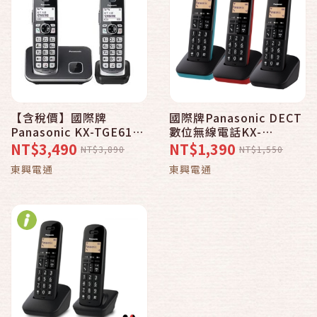
【含稅價】國際牌
國際牌Panasonic DECT
Panasonic KX-TGE612
數位無線電話KX-
TW DECT數位無線電話
TGB310/KX-
NT$3,490
NT$1,390
NT$3,890
NT$1,550
雙手機_黑色款
TGB310TW_黑色/紅色/
東興電通
東興電通
藍色可選