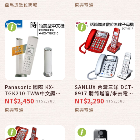
_KX-TGD310TWB黑色
亞馬遜數位商城
東興電通
Panasonic 國際 KX-
SANLUX 台灣三洋 DCT-
TGK210 TWW中文顯示
8917 聽筒增音/來去電報
電話簿可中輸數位DECT
號數位無線親子機_銀色
NT$2,450
NT$2,290
NT$2,780
NT$2,680
無線電話機公司貨_白色
款/紅色款可選
東興電通
東興電通
款