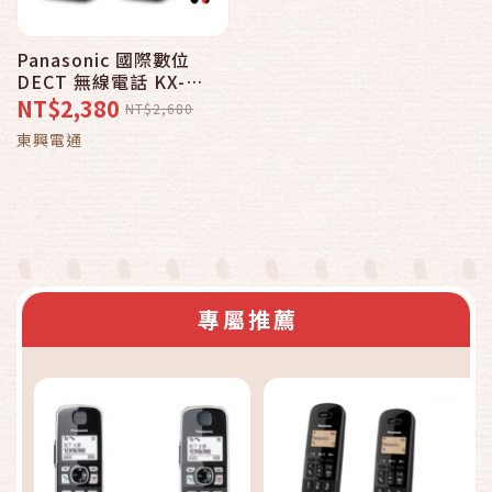
Panasonic 國際數位
DECT 無線電話 KX-
TGB312 TW雙手機_黑
NT$2,380
NT$2,680
色款/紅色款可選
東興電通
專屬推薦