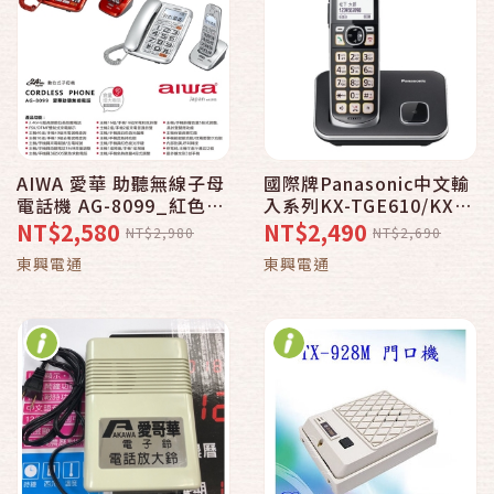
AIWA 愛華 助聽無線子母
國際牌Panasonic中文輸
電話機 AG-8099_紅色
入系列KX-TGE610/KX-
款/銀色款可選
TGE610TWB DECT數位
NT$2,580
NT$2,490
NT$2,980
NT$2,690
無線電話_黑色
東興電通
東興電通