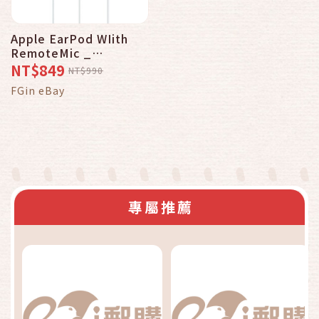
Apple EarPod WIith
RemoteMic _
MD827FE/A 原廠公司貨
NT$849
NT$990
(隨附線控與麥克風）
FGin eBay
專屬推薦