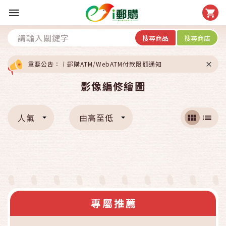
搜尋商品
搜尋商店
重要公告：ｉ郵購ATM/WebATM付款限額通知
影像編修繪圖
人氣
由高至低
專屬推薦