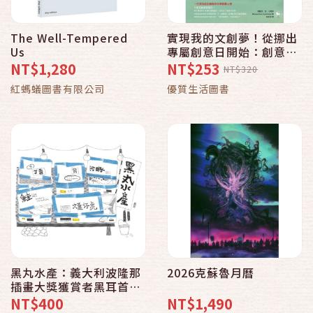
The Well-Tempered
實現我的文創夢！從挪出
Us
專屬創意日開始：創意星
期四
NT$1,280
NT$253
NT$320
紅螞蟻圖書有限公司
優質生活圖書
黑丸水產：義大利波隆那
2026克蘇魯月曆
插畫大獎獲賞者黑耳首部
精裝畫冊
NT$400
NT$1,490