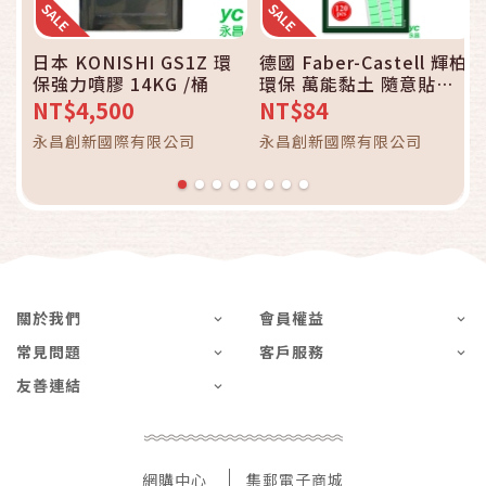
日本 KONISHI GS1Z 環
德國 Faber-Castell 輝柏
保強力噴膠 14KG /桶
環保 萬能黏土 隨意貼
120pcs 75gms /包
NT$4,500
NT$84
187065
永昌創新國際有限公司
永昌創新國際有限公司
關於我們
會員權益
常見問題
客戶服務
友善連結
網購中心
集郵電子商城