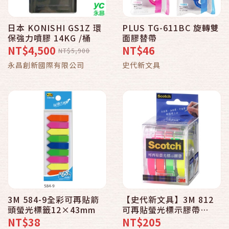
日本 KONISHI GS1Z 環
PLUS TG-611BC 旋轉雙
保強力噴膠 14KG /桶
面膠替帶
NT$4,500
NT$46
NT$5,900
永昌創新國際有限公司
史代新文具
3M 584-9全彩可再貼箭
【史代新文具】3M 812
頭螢光標籤12×43mm
可再貼螢光標示膠帶
9mm×20M 4色
NT$38
NT$205