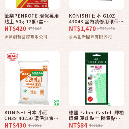
筆樂PENROTE 環保萬用
KONISHI 日本 G10Z
貼土 50g 12個/盒
43048 室內裝修用環保強
TE4505
力膠(不含甲醛甲苯)3kg /
NT$420
NT$1,470
NT$600
NT$2,100
罐
永昌創新國際有限公司
永昌創新國際有限公司
KONISHI 日本 小西
德國 Faber-Castell 輝柏
CH38 40250 環保無毒木
環保 萬能黏土 隨意貼
工用白膠 3KG / 包
120pcs 75gms /包
NT$430
NT$84
NT$650
NT$120