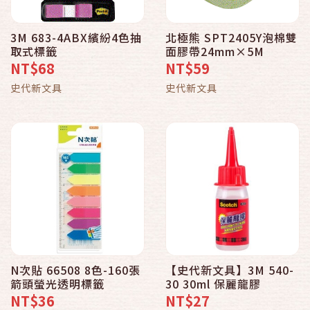
3M 683-4ABX繽紛4色抽
北極熊 SPT2405Y泡棉雙
取式標籤
面膠帶24mm×5M
NT$68
NT$59
史代新文具
史代新文具
N次貼 66508 8色-160張
【史代新文具】3M 540-
箭頭螢光透明標籤
30 30ml 保麗龍膠
NT$36
NT$27