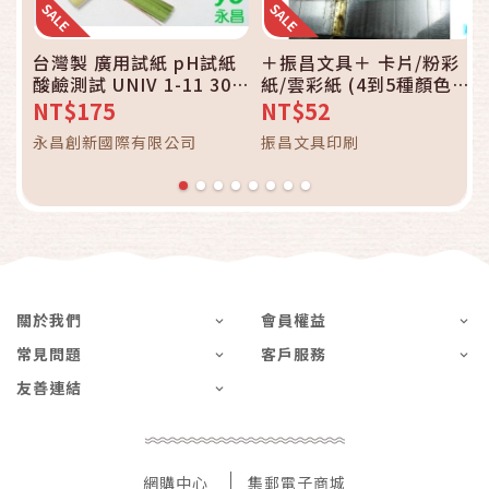
台灣製 廣用試紙 pH試紙
＋振昌文具＋ 卡片/粉彩
酸鹼測試 UNIV 1-11 300
紙/雲彩紙 (4到5種顏色一
張入 /盒
包) 一包50張 不可挑色不
NT$175
NT$52
可挑款 16K大小
永昌創新國際有限公司
振昌文具印刷
關於我們
會員權益
常見問題
客戶服務
友善連結
網購中心
集郵電子商城