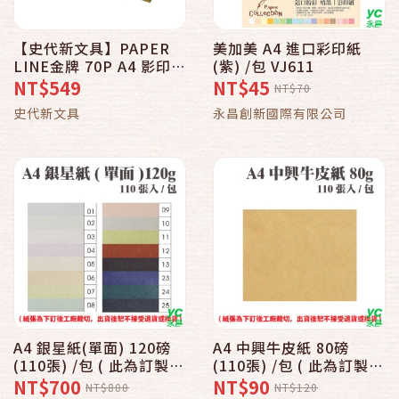
【史代新文具】PAPER
美加美 A4 進口彩印紙
LINE金牌 70P A4 影印
(紫) /包 VJ611
紙/多功能紙 (1箱5包)
NT$549
NT$45
NT$70
史代新文具
永昌創新國際有限公司
A4 銀星紙(單面) 120磅
A4 中興牛皮紙 80磅
(110張) /包 ( 此為訂製
(110張) /包 ( 此為訂製
品，出貨後無法退換貨 )
品，出貨後無法退換貨 )
NT$700
NT$90
NT$800
NT$120