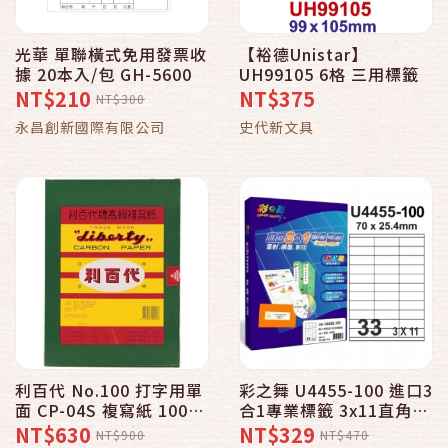
光華 單聯橫式免用發票收
【裕德Unistar】
據 20本入/包 GH-5600
UH99105 6格 三用標籤
NT$210
NT$375
NT$300
永昌創新國際有限公司
史代新文具
利百代 No.100 打字用單
彩之舞 U4455-100 進口3
面 CP-04S 複寫紙 100
合1專業標籤 3x11直角
張/盒
33格無邊-100張入 / 盒
NT$630
NT$329
NT$900
NT$470