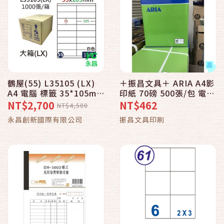
鶴屋(55) L35105 (LX)
＋振昌文具＋ ARIA A4影
A4 電腦 標籤 35*105mm
印紙 70磅 500張/包 電腦
三用標籤 1000張 / 箱
紙 列印紙 傳真紙
NT$2,700
NT$462
NT$4,500
永昌創新國際有限公司
振昌文具印刷